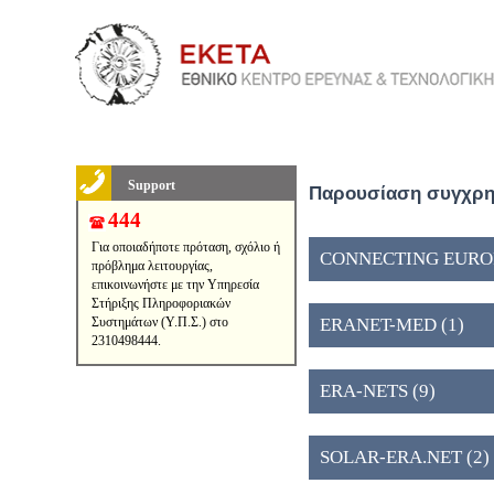
Support
Παρουσίαση συγχρημ
444
Για οποιαδήποτε πρόταση, σχόλιο ή
CONNECTING EUROPE
πρόβλημα λειτουργίας,
επικοινωνήστε με την Υπηρεσία
Στήριξης Πληροφοριακών
Συστημάτων (Υ.Π.Σ.) στο
ERANET-MED (1)
2310498444.
ERA-NETS (9)
SOLAR-ERA.NET (2)