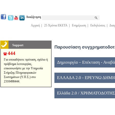
Αναζήτηση
Αρχική
|
25 Χρόνια ΕΚΕΤΑ
|
Ενημέρωση
|
Εκδηλώσεις
|
Διαγ
Support
Παρουσίαση συγχρηματοδοτο
444
Για οποιαδήποτε πρόταση, σχόλιο ή
Δημιουργία – Επέκταση - Αναβ
πρόβλημα λειτουργίας,
επικοινωνήστε με την Υπηρεσία
Κέντρων εποπτείας ΓΓΕΚ, ID 16
Στήριξης Πληροφοριακών
Συστημάτων (Υ.Π.Σ.) στο
ΕΛΛΑΔΑ 2.0 - ΕΡΕΥΝΩ ΔΗΜ
2310498444.
Ελλάδα 2.0 / ΧΡΗΜΑΤΟΔΟΤΗ