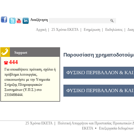
Αναζήτηση
Αρχική
|
25 Χρόνια ΕΚΕΤΑ
|
Ενημέρωση
|
Εκδηλώσεις
|
Διαγ
Support
Παρουσίαση χρηματοδοτούμε
444
Για οποιαδήποτε πρόταση, σχόλιο ή
ΦΥΣΙΚΟ ΠΕΡΙΒΑΛΛΟΝ & ΚΑΙΝ
πρόβλημα λειτουργίας,
επικοινωνήστε με την Υπηρεσία
Στήριξης Πληροφοριακών
Συστημάτων (Υ.Π.Σ.) στο
ΦΥΣΙΚΟ ΠΕΡΙΒΑΛΛΟΝ & ΚΑΙΝ
2310498444.
25 Χρόνια ΕΚΕΤΑ
|
Πολιτική Απορρήτου και Προστασίας Προσωπικών 
ΕΚΕΤΑ
•
Επεξεργασία δεδομένων