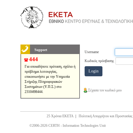
Support
Username
444
Κωδικός πρόσβασης
Για οποιαδήποτε πρόταση, σχόλιο ή
πρόβλημα λειτουργίας,
επικοινωνήστε με την Υπηρεσία
Στήριξης Πληροφοριακών
Συστημάτων (Υ.Π.Σ.) στο
Ξέχασα τον κωδικό μου
2310498444.
25 Χρόνια ΕΚΕΤΑ
|
Πολιτική Απορρήτου και Προστασία
©2006-2026 CERTH - Information Technologies Unit