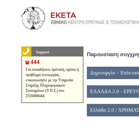
Support
Παρουσίαση συγχρημ
444
Για οποιαδήποτε πρόταση, σχόλιο ή
Δημιουργία – Επέκτασ
πρόβλημα λειτουργίας,
επικοινωνήστε με την Υπηρεσία
Στήριξης Πληροφοριακών
Συστημάτων (Υ.Π.Σ.) στο
ΕΛΛΑΔΑ 2.0 - ΕΡΕ
2310498444.
Ελλάδα 2.0 / ΧΡΗΜ