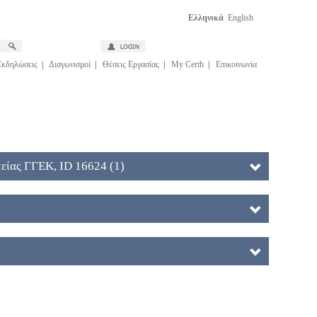
Ελληνικά
English
Εκδηλώσεις
|
Διαγωνισμοί
|
Θέσεις Εργασίας
|
My Certh
|
Επικοινωνία
είας ΓΓΕΚ, ID 16624 (1)