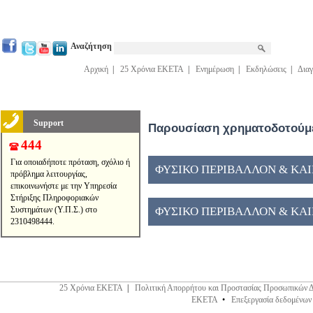
Αναζήτηση
Αρχική
|
25 Χρόνια ΕΚΕΤΑ
|
Ενημέρωση
|
Εκδηλώσεις
|
Διαγ
Support
Παρουσίαση χρηματοδοτούμε
444
Για οποιαδήποτε πρόταση, σχόλιο ή
ΦΥΣΙΚΟ ΠΕΡΙΒΑΛΛΟΝ & ΚΑΙΝ
πρόβλημα λειτουργίας,
επικοινωνήστε με την Υπηρεσία
Στήριξης Πληροφοριακών
Συστημάτων (Υ.Π.Σ.) στο
ΦΥΣΙΚΟ ΠΕΡΙΒΑΛΛΟΝ & ΚΑΙΝ
2310498444.
25 Χρόνια ΕΚΕΤΑ
|
Πολιτική Απορρήτου και Προστασίας Προσωπικών 
ΕΚΕΤΑ
•
Επεξεργασία δεδομένων