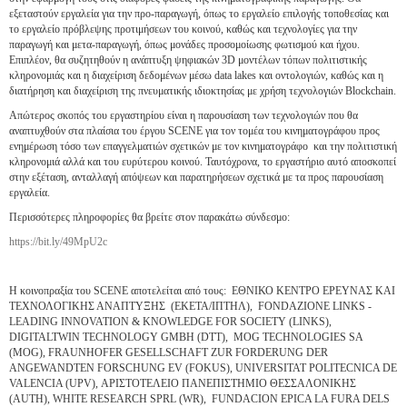
εξεταστούν εργαλεία για την προ-παραγωγή, όπως το εργαλείο επιλογής τοποθεσίας και
το εργαλείο πρόβλεψης προτιμήσεων του κοινού, καθώς και τεχνολογίες για την
παραγωγή και μετα-παραγωγή, όπως μονάδες προσομοίωσης φωτισμού και ήχου.
Επιπλέον, θα συζητηθούν η ανάπτυξη ψηφιακών 3D μοντέλων τόπων πολιτιστικής
κληρονομιάς και η διαχείριση δεδομένων μέσω data lakes και οντολογιών, καθώς και η
διατήρηση και διαχείριση της πνευματικής ιδιοκτησίας με χρήση τεχνολογιών Blockchain.
Απώτερος σκοπός του εργαστηρίου είναι η παρουσίαση των τεχνολογιών που θα
αναπτυχθούν στα πλαίσια του έργου SCENE για τον τομέα του κινηματογράφου προς
ενημέρωση τόσο των επαγγελματιών σχετικών με τον κινηματογράφο και την πολιτιστική
κληρονομιά αλλά και του ευρύτερου κοινού. Ταυτόχρονα, το εργαστήριο αυτό αποσκοπεί
στην εξέταση, ανταλλαγή απόψεων και παρατηρήσεων σχετικά με τα προς παρουσίαση
εργαλεία.
Περισσότερες πληροφορίες θα βρείτε στον παρακάτω σύνδεσμο:
https://bit.ly/49MpU2c
Η κοινοπραξία του SCENE αποτελείται από τους: ΕΘΝΙΚΟ ΚΕΝΤΡΟ ΕΡΕΥΝΑΣ ΚΑΙ
ΤΕΧΝΟΛΟΓΙΚΗΣ ΑΝΑΠΤΥΞΗΣ (ΕΚΕΤΑ/ΙΠΤΗΛ), FONDAZIONE LINKS -
LEADING INNOVATION & KNOWLEDGE FOR SOCIETY (LINKS),
DIGITALTWIN TECHNOLOGY GMBH (DTT), MOG TECHNOLOGIES SA
(MOG), FRAUNHOFER GESELLSCHAFT ZUR FORDERUNG DER
ANGEWANDTEN FORSCHUNG EV (FOKUS), UNIVERSITAT POLITECNICA DE
VALENCIA (UPV), ΑΡΙΣΤΟΤΕΛΕΙΟ ΠΑΝΕΠΙΣΤΗΜΙΟ ΘΕΣΣΑΛΟΝΙΚΗΣ
(AUTH), WHITE RESEARCH SPRL (WR), FUNDACION EPICA LA FURA DELS