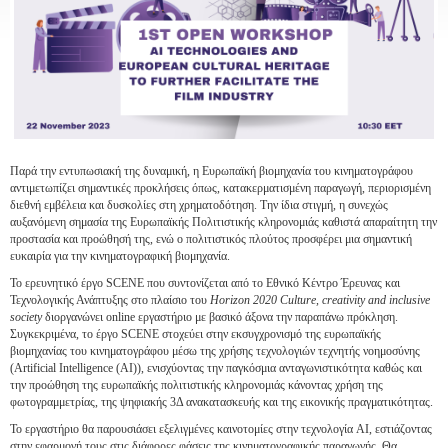
Παρά την εντυπωσιακή της δυναμική, η Ευρωπαϊκή βιομηχανία του κινηματογράφου
αντιμετωπίζει σημαντικές προκλήσεις όπως, κατακερματισμένη παραγωγή, περιορισμένη
διεθνή εμβέλεια και δυσκολίες στη χρηματοδότηση. Την ίδια στιγμή, η συνεχώς
αυξανόμενη σημασία της Ευρωπαϊκής Πολιτιστικής κληρονομιάς καθιστά απαραίτητη την
προστασία και προώθησή της, ενώ ο πολιτιστικός πλούτος προσφέρει μια σημαντική
ευκαιρία για την κινηματογραφική βιομηχανία.
Το ερευνητικό έργο SCENE που συντονίζεται από το Εθνικό Κέντρο Έρευνας και
Τεχνολογικής Ανάπτυξης στο πλαίσιο του
Horizon 2020 Culture, creativity and inclusive
society
διοργανώνει online εργαστήριο με βασικό άξονα την παραπάνω πρόκληση.
Συγκεκριμένα, το έργο SCENE στοχεύει στην εκσυγχρονισμό της ευρωπαϊκής
βιομηχανίας του κινηματογράφου μέσω της χρήσης τεχνολογιών τεχνητής νοημοσύνης
(Artificial Intelligence (AI)), ενισχύοντας την παγκόσμια ανταγωνιστικότητα καθώς και
την προώθηση της ευρωπαϊκής πολιτιστικής κληρονομιάς κάνοντας χρήση της
φωτογραμμετρίας, της ψηφιακής 3Δ ανακατασκευής και της εικονικής πραγματικότητας.
Το εργαστήριο θα παρουσιάσει εξελιγμένες καινοτομίες στην τεχνολογία AI, εστιάζοντας
στην εφαρμογή τους στις διάφορες φάσεις της κινηματογραφικής παραγωγής. Θα