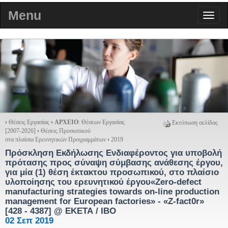
Menu
›
Θέσεις Εργασίας
›
ΑΡΧΕΙΟ
: Θέσεων Εργασίας
Εκτύπωση σελίδας
[2007-2026]
›
Θέσεις Προσωπικού
στα πλαίσια Ερευνητικών Προγραμμάτων
›
2019
Πρόσκληση Εκδήλωσης Ενδιαφέροντος για υποβολή
πρότασης προς σύναψη σύμβασης ανάθεσης έργου,
για μία (1) θέση έκτακτου προσωπικού, στο πλαίσιο
υλοποίησης του ερευνητικού έργου«Zero-defect
manufacturing strategies towards on-line production
management for European factories» - «Z-fact0r»
[428 - 4387] @ ΕΚΕΤΑ / ΙΒΟ
02 Σεπ 2019