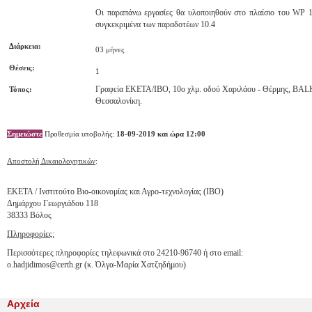
Οι παραπάνω εργασίες θα υλοποιηθούν στο πλαίσιο του WP 1
συγκεκριμένα των παραδοτέων 10.4
Διάρκεια:
03 μήνες
Θέσεις:
1
Γραφεία ΕΚΕΤΑ/IBO, 10ο χλμ. οδού Χαριλάου - Θέρμης, B
Τόπος:
Θεσσαλονίκη.
Σημειώστε
Προθεσμία υποβολής:
18-09-2019 και ώρα 12:00
Αποστολή Δικαιολογητικών
:
ΕΚΕΤΑ / Ινστιτούτο Βιο-οικονομίας και Αγρο-τεχνολογίας (ΙΒΟ)
Δημάρχου Γεωργιάδου 118
38333 Βόλος
Πληροφορίες:
Περισσότερες πληροφορίες τηλεφωνικά στο 24210-96740 ή στο email:
o.hadjidimos@certh.gr (κ. Όλγα-Μαρία Χατζηδήμου)
Αρχεία