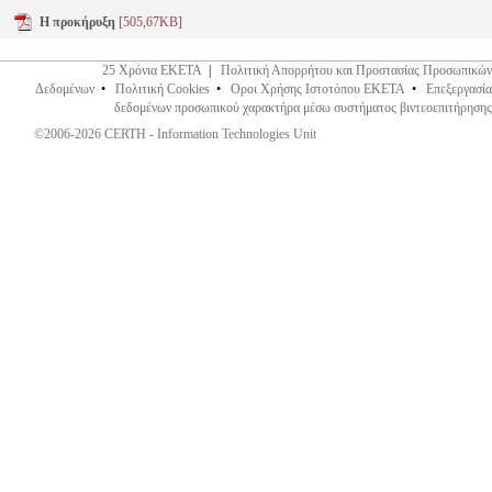
Η προκήρυξη
[505,67KB]
25 Χρόνια ΕΚΕΤΑ
|
Πολιτική Απορρήτου και Προστασίας Προσωπικών
Δεδομένων
•
Πολιτική Cookies
•
Οροι Χρήσης Ιστοτόπου ΕΚΕΤΑ
•
Επεξεργασία
δεδομένων προσωπικού χαρακτήρα μέσω συστήματος βιντεοεπιτήρησης
©2006-2026 CERTH - Information Technologies Unit