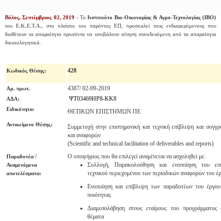
Βόλος, Σεπτέμβριος 02, 2019
- Το
Ινστιτούτο Βιο-Οικονομίας & Αγρο-Τεχνολογίας (ΙΒΟ)
του
Ε.Κ.Ε.Τ.Α.
, στο πλαίσιο του παρόντος ΕΠ,
προσκαλεί τους ενδιαφερόμενους που
διαθέτουν τα απαραίτητα προσόντα να υποβάλουν αίτηση συνοδευόμενη από τα απαραίτητα
δικαιολογητικά.
428
Κωδικός Θέσης
:
4387/ 02-09-2019
Αρ. πρωτ.
ΨΤ03469ΗΡ8-ΚΚ8
ΑΔΑ:
Ειδικότητα:
ΘΕΤΙΚΩΝ ΕΠΙΣΤΗΜΩΝ ΠΕ
Αντικείμενο Θέσης:
Συμμετοχή στην επιστημονική και τεχνική επίβλεψη και συγγ
και αναφορών
(Scientific and technical facilitation of deliverables and reports)
Ο υποψήφιος που θα επιλεγεί αναμένεται να ασχοληθεί με:
Παραδοτέα /
Συλλογή, Παρακολούθηση και ενοποίηση του επι
Αναμενόμενα
τεχνικού περιεχομένου των περιοδικών αναφορών του έ
αποτελέσματα:
Ενοποίηση και επίβλεψη των παραδοτέων του έργου
ποιότητας
Διαμεσολάβηση στους εταίρους του προγράμματος 
θέματα