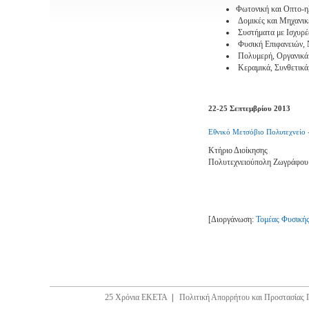
Φωτονική και Οπτο-ηλ
Δομικές και Μηχανικ
Συστήματα με Ισχυρέ
Φυσική Επιφανειών,
Πολυμερή, Οργανικά
Κεραμικά, Συνθετικά
22-25 Σεπτεμβρίου 2013
Εθνικό Μετσόβιο Πολυτεχνείο
Κτήριο Διοίκησης
Πολυτεχνειούπολη Ζωγράφου
[Διοργάνωση:
Τομέας Φυσικ
25 Χρόνια ΕΚΕΤΑ
|
Πολιτική Απορρήτου και Προστασίας