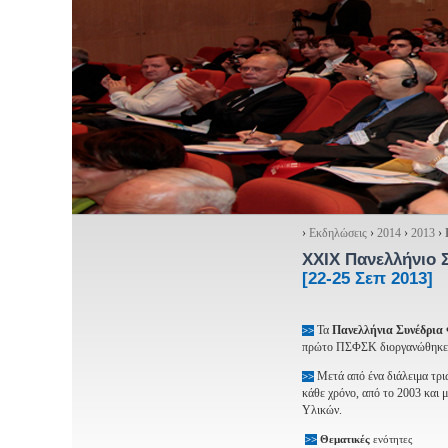
›
Εκδηλώσεις
›
2014
›
2013
›
XXIX Πανελλήνιο 
[22-25 Σεπ 2013]
Τα
Πανελλήνια Συνέδρια
>>
πρώτο ΠΣΦΣΚ διοργανώθηκε τ
Μετά από ένα διάλειμα τρ
>>
κάθε χρόνο, από το 2003 και 
Υλικών.
>>
Θεματικές
ενότητες