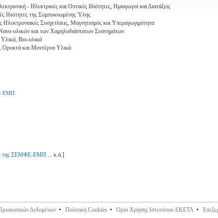
εκτρονική - Ηλεκτρικές και Οπτικές Ιδιότητες, Ημιαγωγοί και Διατάξεις
ές Ιδιότητες της Συμπυκνωμένης Ύλης
ς Ηλεκτρονιακές Συσχετίσεις, Μαγνητισμός και Υπεραγωγιμότητα
 Νανο-υλικών και των Χαμηλοδιάστατων Συστημάτων
 Υλικά, Βιο-υλικά
, Ορυκτά και Μοντέρνα Υλικά
 - ΕΜΠ
ής της ΣΕΜΦΕ-ΕΜΠ
... κ.ά.]
 Προσωπικών Δεδομένων
•
Πολιτική Cookies
•
Οροι Χρήσης Ιστοτόπου ΕΚΕΤΑ
•
Επεξε