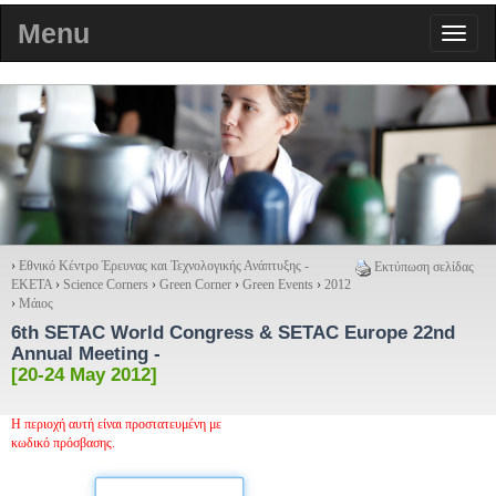
Menu
›
Εθνικό Κέντρο Έρευνας και Τεχνολογικής Ανάπτυξης -
Εκτύπωση σελίδας
ΕΚΕΤΑ
›
Science Corners
›
Green Corner
›
Green Events
›
2012
›
Μάιος
6th SETAC World Congress & SETAC Europe 22nd
Annual Meeting
-
[20-24 May 2012]
Η περιοχή αυτή είναι προστατευμένη με
κωδικό πρόσβασης.