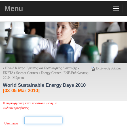
Menu
›
Εθνικό Κέντρο Έρευνας και Τεχνολογικής Ανάπτυξης -
Εκτύπωση σελίδας
ΕΚΕΤΑ
›
Science Corners
›
Energy Corner
›
ΕΝΕ-Εκδηλώσεις
›
2010
›
Μάρτιος
World Sustainable Energy Days 2010
[03-05 Mar 2010]
Η περιοχή αυτή είναι προστατευμένη με
κωδικό πρόσβασης.
Username