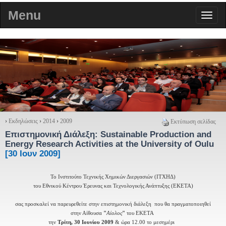
Menu
›
Εκδηλώσεις
›
2014
›
2009
Εκτύπωση σελίδας
Επιστημονική Διάλεξη:
Sustainable Production and
Energy Research Activities at the University of Oulu
[30 Ιουν 2009]
Το Ινστιτούτο Τεχνικής Χημικών Διεργασιών (ΙΤΧΗΔ)
του Εθνικού Κέντρου Έρευνας και Τεχνολογικής Ανάπτυξης (ΕΚΕΤΑ)
σας προσκαλεί να παρευρεθείτε στην επιστημονική διάλεξη
που θα πραγματοποιηθεί
στην Αίθουσα
"
Αίολος
"
του ΕΚΕΤΑ
την
Τρίτη, 30 Ιουνίου 2009
& ώρα 12.00 το μεσημέρι