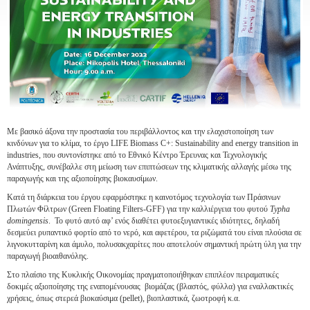
Με βασικό άξονα την προστασία του περιβάλλοντος και την ελαχιστοποίηση των
κινδύνων για το κλίμα, το έργο LIFE Biomass C+: Sustainability and energy transition in
industries, που συντονίστηκε από το Εθνικό Κέντρο Έρευνας και Τεχνολογικής
Ανάπτυξης, συνέβαλλε στη μείωση των επιπτώσεων της κλιματικής αλλαγής μέσω της
παραγωγής και της αξιοποίησης βιοκαυσίμων.
Κατά τη διάρκεια του έργου εφαρμόστηκε η καινοτόμος τεχνολογία των Πράσινων
Πλωτών Φίλτρων (Green Floating Filters-GFF) για την καλλιέργεια του φυτού
Typha
domingensis
. Το φυτό αυτό αφ’ ενός διαθέτει φυτοεξυγιαντικές ιδιότητες, δηλαδή
δεσμεύει ρυπαντικό φορτίο από το νερό, και αφετέρου, τα ριζώματά του είναι πλούσια σε
λιγνοκυτταρίνη και άμυλο, πολυσακχαρίτες που αποτελούν σημαντική πρώτη ύλη για την
παραγωγή βιοαιθανόλης.
Στο πλαίσιο της Κυκλικής Οικονομίας πραγματοποιήθηκαν επιπλέον πειραματικές
δοκιμές αξιοποίησης της εναπομένουσας βιομάζας (βλαστός, φύλλα) για εναλλακτικές
χρήσεις, όπως στερεά βιοκαύσιμα (pellet), βιοπλαστικά, ζωοτροφή κ.α.