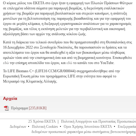
Ο κύριος ρόλος του ΕΚΕΤΑ στο έργο ήταν η εφαρμογή των Πλωτών Πράσινων Φίλτρων
σε επιλεγμένα υδάτινα σώματα για παραγωγή βιομάζας, η διερεύνηση εναλλακτικών
χρήσεων της βιομάζα για παραγωγή βιοπλαστικών και στερεών καυσίμων, η ανάπτυξη
μοντέλων για τη βελτιστοποίηση της παραγωγής βιοαιθανόλης και για την εφαρμογή του
έργου σε μεγάλη κλίμακα, η διεξαγωγή εργαστηριακών αναλύσεων για το χαρακτηρισμός
της βιομάζας, και τέλος η εκπόνηση μελετών για την περιβαλλοντική και οικονομική
αξιολόγηση βάσει των αρχών της ανάλυσης κύκλου ζωής.
Κατά τη διάρκεια του τελικού συνεδρίου που θα πραγματοποιηθεί στη Θεσσαλονίκη στις
16 Δεκεμβρίου 2022 στο Ξενοδοχείο Νικόπολις, θα παρουσιαστούν οι δράσεις και τα
αποτελέσματα του έργου και θα αναδειχθεί η αξία των βιοκαυσίμων μέσω πληθώρας
ομιλιών τόσο από την επιστημονική όσο και από τη βιομηχανική κοινότητα. Επισκεφθείτε
εδώ
την επίσημη ιστοσελίδα του έργου, και
εδώ
το κανάλι του στο YouTube.
Το LIFE Biomass C+ (LIFE16 CCM/GR/000044) συγχρηματοδοτήθηκε από την
Ευρωπαϊκή Ένωση μέσω του προγράμματος LIFE στην ενότητα που αφορά το
Μετριασμό της Κλιματικής Αλλαγής.
Αρχεία
Πρόγραμμα
[235,81KB]
25 Χρόνια ΕΚΕΤΑ
|
Πολιτική Απορρήτου και Προστασίας Προσωπικών
Δεδομένων
•
Πολιτική Cookies
•
Οροι Χρήσης Ιστοτόπου ΕΚΕΤΑ
•
Επεξεργασία
δεδομένων προσωπικού χαρακτήρα μέσω συστήματος βιντεοεπιτήρησης