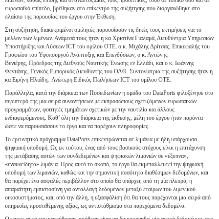
λιμένων, καθώς επίσης και οι αναπτυξιακές τους προοπτικές, τόσο σε τοπικό όσο και σε
ευρωπαϊκό επίπεδο, βρέθηκαν στο επίκεντρο της συζήτησης που διοργανώθηκε στο
πλαίσιο της παρουσίας του έργου στην Έκθεση.
Στη συζήτηση, διακεκριμένοι ομιλητές παρουσίασαν τις δικές τους εκτιμήσεις για το
μέλλον των λιμένων. Ανάμεσά τους ήταν η κα Χριστίνα Γιαλαμά, Διευθύντρια Υπηρεσιών
Υποστήριξης και Λύσεων ICT του ομίλου ΟΤΕ, ο κ. Μιχάλης Δρίτσας, Επικεφαλής του
Γραφείου του Υφυπουργού Ανάπτυξης και Επενδύσεων, ο κ. Αντώνης
Βενιέρης, Πρόεδρος της Διεθνούς Ναυτικής Ένωσης εν Ελλάδι, και ο κ. Ιωάννης
Φεντάνης, Γενικός Εμπορικός Διευθυντής του ΟΛΘ. Συντονίστρια της συζήτησης ήταν η
κα Ειρήνη Ηλιάδη, Ανώτερη Ειδικός Πωλήσεων ICT του ομίλου ΟΤΕ.
Παράλληλα, κατά την διάρκεια των Ποσειδωνίων η ομάδα του DataPorts φιλοξένησε στο
περίπτερό της μια σειρά συναντήσεων με εκπροσώπους σχετιζόμενων ευρωπαϊκών
προγραμμάτων, φοιτητές τμημάτων σχετικών με την ναυτιλία και άλλους
ενδιαφερόμενους. Καθ’ όλη την διάρκεια της έκθεσης, μέλη του έργου ήταν παρόντα
ώστε να παρουσιάσουν το έργο και να παρέχουν πληροφορίες.
Το ερευνητικό πρόγραμμα DataPorts επικεντρώνεται σε λιμάνια με ήδη υπάρχουσα
ψηφιακή υποδομή. Ως εκ τούτου, ένας από τους βασικούς στόχους είναι η επιτάχυνση
της μετάβασης αυτών των συνδεδεμένων και ψηφιακών λιμανιών σε «έξυπνα»,
«ενσυνείδητα» λιμάνια. Προς αυτό το σκοπό, το έργο θα εκμεταλλευτεί την ψηφιακή
υποδομή των λιμανιών, καθώς και την σημαντική ποσότητα διαθέσιμων δεδομένων, και
θα παρέχει ένα ασφαλές περιβάλλον στο οποίο θα υπάρχει, από τη μία πλευρά, η
απαραίτητη εμπιστοσύνη για ανταλλαγή δεδομένων μεταξύ εταίρων του λιμενικού
οικοσυστήματος, και, από την άλλη, η εξασφάλιση ότι θα τους παρέχονται μια σειρά από
υπηρεσίες προστιθέμενης αξίας, ως αντιστάθμισμα στα παρεχόμενα δεδομένα.