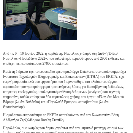
Από τις 6 – 10 Ιουνίου 2022, η καρδιά της Ναυτιλίας χτύπησε στη Διεθνή Έκθεση
Ναυτιλίας «Ποσειδώνια 2022», που φιλοξένησε περισσότερους από 2900 εκθέτες και
υποδέχτηκε περισσότερους 27000 επισκέπτες.
Κατά τη διάρκειά της, το ευρωπαϊκό ερευνητικό έργο DataPorts, στο οποίο συμμετέχει
Ινστιτούτο Τεχνολογιών Πληροφορικής και Επικοινωνιών (ΙΠΤΗΛ) του ΕΚΕΤΑ, είχε
ενεργή παρουσία, ενώ στο εργαστήριο που διοργανώθηκε στο πλαίσιο του έργου,
παρουσιάστηκαν για πρώτη φορά προτεινόμενες λύσεις για διακυβέρνηση δεδομένων,
υπηρεσίες επεξεργασίας, υπολογιστική ανάλυση δεδομένων (analytics) και τεχνητή
νοημοσύνη, καθώς επίσης και δύο περιπτώσεις χρήσης του έργου: «Ελεγμένο Μεικτό
Βάρος» (λιμάνι Βαλένθια) και «Παραλαβή Εμπορευματοκιβωτίου» (λιμάνι
Θεσσαλονίκης).
Η ομάδα που εκπροσώπησε το ΕΚΕΤΑ αποτελούνταν από τον Κωνσταντίνο Βότη,
Αλέξανδρο Ζερζελίδη και Βασίλη Σιωπίδη.
Παράλληλα, οι ευκαιρίες που δημιουργούνται από τον ψηφιακό μετασχηματισμό των