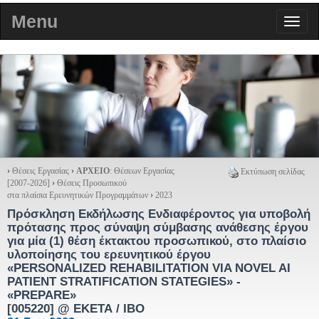
Menu
›
Θέσεις Εργασίας
›
ΑΡΧΕΙΟ
: Θέσεων Εργασίας
Εκτύπωση σελίδας
[2007-2026]
›
Θέσεις Προσωπικού
στα πλαίσια Ερευνητικών Προγραμμάτων
›
2023
Πρόσκληση Εκδήλωσης Ενδιαφέροντος για υποβολή
πρότασης προς σύναψη σύμβασης ανάθεσης έργου
για μία (1) θέση έκτακτου προσωπικού, στο πλαίσιο
υλοποίησης του ερευνητικού έργου
«PERSONALIZED REHABILITATION VIA NOVEL AI
PATIENT STRATIFICATION STATEGIES» -
«PREPARE»
[005220]
@ ΕΚΕΤΑ / ΙΒΟ