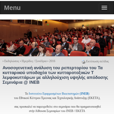
Menu
›
Εκδηλώσεις
›
Ημερίδες / Συνέδρια
›
2016
Εκτύπωση σελίδας
Ανοσογενετική ανάλυση του ρεπερτορίου του Τα
κυτταρικού υποδοχέα των κυτταροτοξικών Τ
λεμφοκυττάρων με αλληλούχιση υψηλής απόδοσης
Σεμινάρια @ ΙΝΕΒ
Το
Ινστιτούτο Εφαρμοσμένων Βιοεπιστημών (
ΙΝΕΒ
)
του Εθνικού Κέντρου Έρευνας και Τεχνολογικής Ανάπτυξης (ΕΚΕΤΑ),
σας προσκαλεί να παρευρεθείτε στo σεμινάριο που θα πραγματοποιηθεί
στήν Αίθουσα Σεμιναρίων του ΙΝΕΒ / ΕΚΕΤΑ