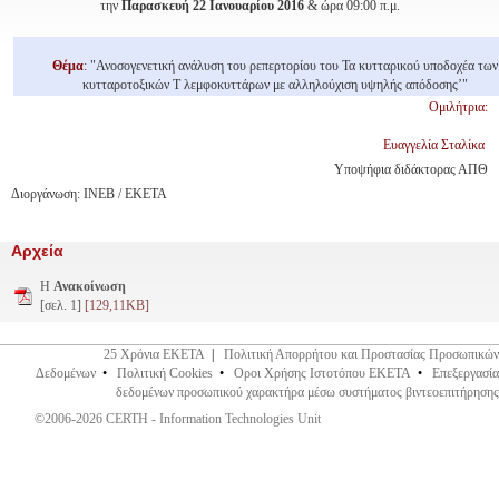
την
Παρασκευή 22 Ιανουαρίου 2016
& ώρα 09:00 π.μ.
Θέμα
: "Ανοσογενετική ανάλυση του ρεπερτορίου του Τα κυτταρικού υποδοχέα των
κυτταροτοξικών Τ λεμφοκυττάρων με αλληλούχιση υψηλής απόδοσης’"
Ομιλήτρια:
Ευαγγελία Σταλίκα
Yποψήφια διδάκτορας ΑΠΘ
Διοργάνωση: ΙΝΕΒ / ΕΚΕΤΑ
Αρχεία
Η
Ανακοίνωση
[σελ. 1]
[129,11KB]
25 Χρόνια ΕΚΕΤΑ
|
Πολιτική Απορρήτου και Προστασίας Προσωπικών
Δεδομένων
•
Πολιτική Cookies
•
Οροι Χρήσης Ιστοτόπου ΕΚΕΤΑ
•
Επεξεργασία
δεδομένων προσωπικού χαρακτήρα μέσω συστήματος βιντεοεπιτήρησης
©2006-2026 CERTH - Information Technologies Unit