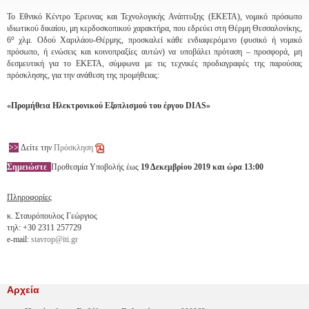
Το Εθνικό Κέντρο Έρευνας και Τεχνολογικής Ανάπτυξης (ΕΚΕΤΑ), νομικό πρόσωπο
ιδιωτικού δικαίου, μη κερδοσκοπικού χαρακτήρα, που εδρεύει στη Θέρμη Θεσσαλονίκης,
ο
6
χλμ. Οδού Χαριλάου-Θέρμης, προσκαλεί κάθε ενδιαφερόμενο (φυσικό ή νομικό
πρόσωπο, ή ενώσεις και κοινοπραξίες αυτών) να υποβάλει πρόταση – προσφορά, μη
δεσμευτική για το ΕΚΕΤΑ, σύμφωνα με τις τεχνικές προδιαγραφές της παρούσας
πρόσκλησης, για την ανάθεση της προμήθειας:
«Προμήθεια Ηλεκτρονικού Εξοπλισμού του έργου DIAS»
>>
Δείτε την
Πρόσκληση
Σημειώστε
Προθεσμία Υποβολής έως
19 Δεκεμβρίου 2019 και ώρα 13:00
Πληροφορίες
κ. Σταυρόπουλος Γεώργιος
τηλ: +30 2311 257729
e-mail:
stavrop@iti.gr
Αρχεία