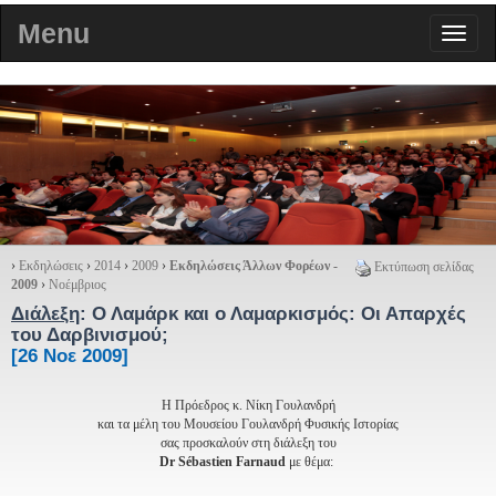
Menu
›
Εκδηλώσεις
›
2014
›
2009
›
Εκδηλώσεις Άλλων Φορέων -
Εκτύπωση σελίδας
2009
›
Νοέμβριος
Διάλεξη
:
Ο Λαμάρκ και ο Λαμαρκισμός: Οι Απαρχές
του Δαρβινισμού;
[26 Νοε 2009]
Η Πρόεδρος κ. Νίκη Γουλανδρή
και τα μέλη του Μουσείου Γουλανδρή Φυσικής Ιστορίας
σας προσκαλούν στη διάλεξη του
Dr Sébastien Farnaud
με θέμα: