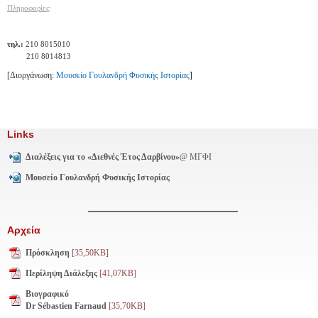
Πληροφορίες
:
τηλ.:
210 8015010
210 8014813
[Διοργάνωση:
Μουσείο Γουλανδρή Φυσικής Ιστορίας
]
Links
Διαλέξεις για το «Διεθνές Έτος Δαρβίνου»
@ ΜΓΦΙ
Μουσείο Γουλανδρή Φυσικής Ιστορίας
Αρχεία
Πρόσκληση
[35,50KB]
Περίληψη Διάλεξης
[41,07KB]
Βιογραφικό
Dr Sébastien Farnaud
[35,70KB]