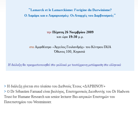
"
Lamarck et le Lamarckisme: l’origine du Darwinisme?
"
Ο Λαμάρκ και ο Λαμαρκισμός: Οι Απαρχές του Δαρβινισμού;
την
Πέμπτη 26 Νοεμβρίου 2009
και ώρα
19:30
μ.μ.
στο
Αμφιθέατρο «Άγγελος Γουλανδρής» του Κέντρου ΓΑΙΑ
Όθωνος 100, Κηφισιά
Η διάλεξη θα πραγματοποιηθεί στο γαλλικά με ταυτόχρονη μετάφραση στα ελληνικά
>
Η διάλεξη γίνεται στο πλαίσιο του Διεθνούς Έτους «ΔΑΡΒΙΝΟΥ»
>
Dr Sébastien Farnaud είναι βιολόγος, Επιστημονικός Διευθυντής του Dr Hadwen
Ο
Trust for Humane Research και senior lecturer Βιο-ιατρικών Επιστημών του
Πανεπιστημίου του Westminster.