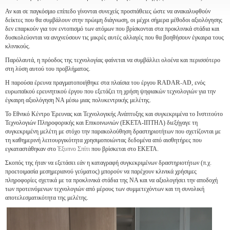
Αν και σε παγκόσμιο επίπεδο γίνονται συνεχείς προσπάθειες ώστε να ανακαλυφθούν
δείκτες που θα συμβάλουν στην πρώιμη διάγνωση, οι μέχρι σήμερα μέθοδοι αξιολόγησης
δεν επαρκούν για τον εντοπισμό των ατόμων που βρίσκονται στα προκλινικά στάδια και
δυσκολεύονται να ανιχνεύσουν τις μικρές αυτές αλλαγές που θα βοηθήσουν έγκαιρα τους
κλινικούς.
Παρόλαυτά, η πρόοδος της τεχνολογίας φαίνεται να συμβάλλει ολοένα και περισσότερο
στη λύση αυτού του προβλήματος.
Η παρούσα έρευνα πραγματοποιήθηκε στα πλαίσια του έργου
RADAR
-AD
, ενός
ευρωπαϊκού ερευνητικού έργου που εξετάζει τη χρήση ψηφιακών τεχνολογιών για την
έγκαιρη αξιολόγηση ΝΑ μέσω μιας πολυκεντρικής μελέτης.
Το Εθνικό Κέντρο Έρευνας και Τεχνολογικής Ανάπτυξης και συγκεκριμένα το Ινστιτούτο
Τεχνολογιών Πληροφορικής και Επικοινωνιών (ΕΚΕΤΑ-ΙΠΤΗΛ) διεξήγαγε τη
συγκεκριμένη μελέτη με στόχο την παρακολούθηση δραστηριοτήτων που σχετίζονται με
τη καθημερινή λειτουργικότητα χρησιμοποιώντας δεδομένα από αισθητήρες που
εγκαταστάθηκαν στο
Έξυπνο Σπίτι
που βρίσκεται στο ΕΚΕΤΑ.
Σκοπός της ήταν να εξετάσει εάν η καταγραφή συγκεκριμένων δραστηριοτήτων (π.χ.
προετοιμασία μεσημεριανού γεύματος) μπορούν να παρέχουν κλινικά χρήσιμες
πληροφορίες σχετικά με τα προκλινικά στάδια της ΝΑ και να αξιολογήσει την αποδοχή
των προτεινόμενων τεχνολογιών από μέρους των συμμετεχόντων και τη συνολική
αποτελεσματικότητα της μελέτης.