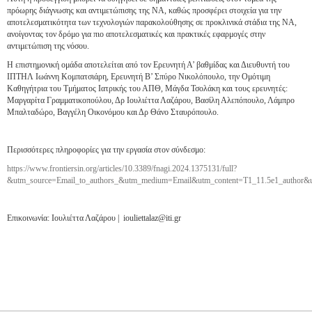
πρόωρης διάγνωσης και αντιμετώπισης της ΝΑ, καθώς προσφέρει στοιχεία για την
αποτελεσματικότητα των τεχνολογιών παρακολούθησης σε προκλινικά στάδια της ΝΑ,
ανοίγοντας τον δρόμο για πιο αποτελεσματικές και πρακτικές εφαρμογές στην
αντιμετώπιση της νόσου.
Η επιστημονική ομάδα αποτελείται από τον Ερευνητή Α’ βαθμίδας και Διευθυντή του
ΙΠΤΗΛ Ιωάννη Κομπατσιάρη, Ερευνητή Β’ Σπύρο Νικολόπουλο, την Ομότιμη
Καθηγήτρια του Τμήματος Ιατρικής του ΑΠΘ, Μάγδα Τσολάκη και τους ερευνητές:
Μαργαρίτα Γραμματικοπούλου, Δρ Ιουλιέττα Λαζάρου, Βασίλη Αλεπόπουλο, Λάμπρο
Μπαλταδώρο, Βαγγέλη Οικονόμου και Δρ Θάνο Σταυρόπουλο.
Περισσότερες πληροφορίες για την εργασία στον σύνδεσμο:
https://www.frontiersin.org/articles/10.3389/fnagi.2024.1375131/full?
&utm_source=Email_to_authors_&utm_medium=Email&utm_content=T1_11.5e1_author&ut
Επικοινωνία: Ιουλιέττα Λαζάρου |
iouliettalaz@iti.gr