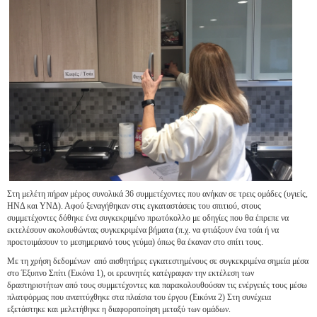
Στη μελέτη πήραν μέρος συνολικά 36 συμμετέχοντες που ανήκαν σε τρεις ομάδες (υγιείς,
ΗΝΔ και ΥΝΔ). Αφού ξεναγήθηκαν στις εγκαταστάσεις του σπιτιού, στους
συμμετέχοντες δόθηκε ένα συγκεκριμένο πρωτόκολλο με οδηγίες που θα έπρεπε να
εκτελέσουν ακολουθώντας συγκεκριμένα βήματα (π.χ. να φτιάξουν ένα τσάι ή να
προετοιμάσουν το μεσημεριανό τους γεύμα) όπως θα έκαναν στο σπίτι τους.
Με τη χρήση δεδομένων από αισθητήρες εγκατεστημένους σε συγκεκριμένα σημεία μέσα
στο Έξυπνο Σπίτι (Εικόνα 1), οι ερευνητές κατέγραφαν την εκτέλεση των
δραστηριοτήτων από τους συμμετέχοντες και παρακολουθούσαν τις ενέργειές τους μέσω
πλατφόρμας που αναπτύχθηκε στα πλαίσια του έργου (Εικόνα 2) Στη συνέχεια
εξετάστηκε και μελετήθηκε η διαφοροποίηση μεταξύ των ομάδων.