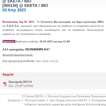
@ ΕΚΕΤΑ / ΙΒΟ
[005134]
@ ΕΚΕΤΑ / ΙΒΟ
03 Απρ 2023
Θεσσαλονίκη, Απρ 03 2023
- Το
Ινστιτούτο Βιο-οικονομίας και Αγρο-τεχνολογίας (ΙΒΟ)
του
Ε.Κ.Ε.Τ.Α.
, προσκαλεί τους ενδιαφερόμενους που διαθέτουν τα απαραίτητα προσόντα να
υποβάλουν υπογεγραμμένη αίτηση συνοδευόμενη από τα απαραίτητα δικαιολογητικά
σύμφωνα με την επισυναπτόμενη προκήρυξη.
Σημειώστε
Προθεσμία υποβολής:
18-04-2023 και ώρα 12:00
ΑΔΑ προκήρυξης:
ΡΩ3Μ469ΗΡ8-ΦΛ7
Αποστολή Δικαιολογητικών
:
Στην ηλεκτρονική διεύθυνση
https://jobs.certh.gr/
Αρχεία
Προκήρυξη 005134
[σελ. 25]
[973,01KB]
25 Χρόνια ΕΚΕΤΑ
|
Πολιτική Απορρήτου και Προστασίας Προσωπικών
Δεδομένων
•
Πολιτική Cookies
•
Οροι Χρήσης Ιστοτόπου ΕΚΕΤΑ
•
Επεξεργασία
δεδομένων προσωπικού χαρακτήρα μέσω συστήματος βιντεοεπιτήρησης