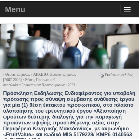
Menu
›
Θέσεις Εργασίας
›
ΑΡΧΕΙΟ
: Θέσεων Εργασίας
Εκτύπωση σελίδας
[2007-2026]
›
Θέσεις Προσωπικού
στα πλαίσια Ερευνητικών Προγραμμάτων
›
2023
Πρόσκληση Εκδήλωσης Ενδιαφέροντος για υποβολή
πρότασης προς σύναψη σύμβασης ανάθεσης έργου
για μία (1) θέση έκτακτου προσωπικού, στο πλαίσιο
υλοποίησης του ερευνητικού έργου «Αξιοποίηση
φρούτων δεύτερης διαλογής για την παραγωγή
προϊόντων υψηλής προστιθέμενης αξίας στην
Περιφέρεια Κεντρικής Μακεδονίας», με ακρωνύμιο
«FruitValue» και κωδικό MIS 5179228/ ΚΜΡ6-0140563