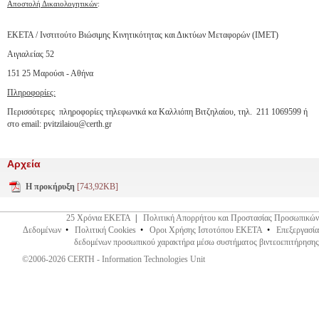
Αποστολή Δικαιολογητικών
:
ΕΚΕΤΑ / Ινστιτούτο Βιώσιμης Κινητικότητας και Δικτύων Μεταφορών (ΙΜΕΤ)
Αιγιαλείας 52
151 25 Μαρούσι - Αθήνα
Πληροφορίες:
Περισσότερες πληροφορίες τηλεφωνικά κα Καλλιόπη Βιτζηλαίου, τηλ. 211 1069599 ή
στο email: pvitzilaiou@certh.gr
Αρχεία
Η προκήρυξη
[743,92KB]
25 Χρόνια ΕΚΕΤΑ
|
Πολιτική Απορρήτου και Προστασίας Προσωπικών
Δεδομένων
•
Πολιτική Cookies
•
Οροι Χρήσης Ιστοτόπου ΕΚΕΤΑ
•
Επεξεργασία
δεδομένων προσωπικού χαρακτήρα μέσω συστήματος βιντεοεπιτήρησης
©2006-2026 CERTH - Information Technologies Unit