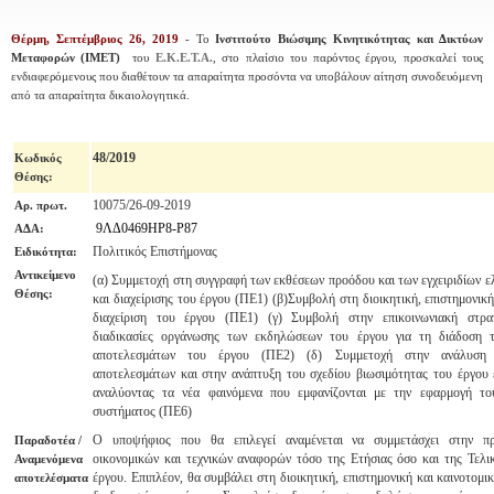
Θέρμη, Σεπτέμβριος 26, 2019
- Το
Ινστιτούτο Βιώσιμης Κινητικότητας και Δικτύων
Μεταφορών (ΙΜΕΤ)
του
Ε.Κ.Ε.Τ.Α.
, στο πλαίσιο του παρόντος έργου,
προσκαλεί τους
ενδιαφερόμενους που διαθέτουν τα απαραίτητα προσόντα να υποβάλουν αίτηση συνοδευόμενη
από τα απαραίτητα δικαιολογητικά.
48/2019
Κωδικός
Θέσης
:
10075/26-09-2019
Αρ. πρωτ.
9ΛΔ0469ΗΡ8-Ρ87
ΑΔΑ:
Πολιτικός Επιστήμονας
Ειδικότητα:
Αντικείμενο
(α) Συμμετοχή στη συγγραφή των εκθέσεων προόδου και των εγχειριδίων ε
Θέσης:
και διαχείρισης του έργου (ΠΕ1) (β)Συμβολή στη διοικητική, επιστημονική
διαχείριση του έργου (ΠΕ1) (γ) Συμβολή στην επικοινωνιακή στρα
διαδικασίες οργάνωσης των εκδηλώσεων του έργου για τη διάδοση 
αποτελεσμάτων του έργου (ΠΕ2) (δ) Συμμετοχή στην ανάλυση 
αποτελεσμάτων και στην ανάπτυξη του σχεδίου βιωσιμότητας του έργου 
αναλύοντας τα νέα φαινόμενα που εμφανίζονται με την εφαρμογή το
συστήματος (ΠΕ6)
Ο υποψήφιος που θα επιλεγεί αναμένεται να συμμετάσχει στην πρ
Παραδοτέα /
οικονομικών και τεχνικών αναφορών τόσο της Ετήσιας όσο και της Τελι
Αναμενόμενα
έργου. Επιπλέον, θα συμβάλει στη διοικητική, επιστημονική και καινοτομι
αποτελέσματα