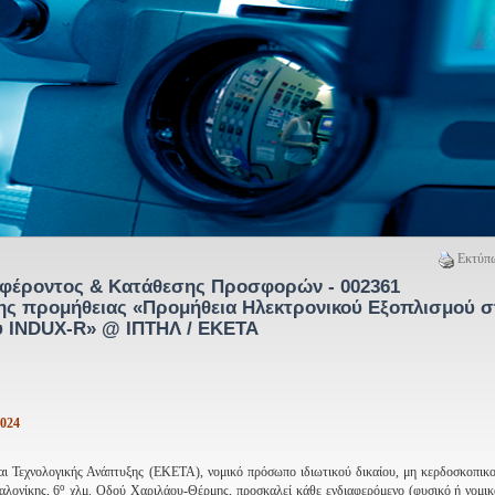
Εκτύπω
φέροντος & Κατάθεσης Προσφορών - 002361
της προμήθειας «Προμήθεια Ηλεκτρονικού Εξοπλισμού σ
υ INDUX-R» @ ΙΠΤΗΛ / ΕΚΕΤΑ
2024
αι Τεχνολογικής Ανάπτυξης (ΕΚΕΤΑ), νομικό πρόσωπο ιδιωτικού δικαίου, μη κερδοσκοπικ
ο
αλονίκης, 6
χλμ. Οδού Χαριλάου-Θέρμης, προσκαλεί κάθε ενδιαφερόμενο (φυσικό ή νομι