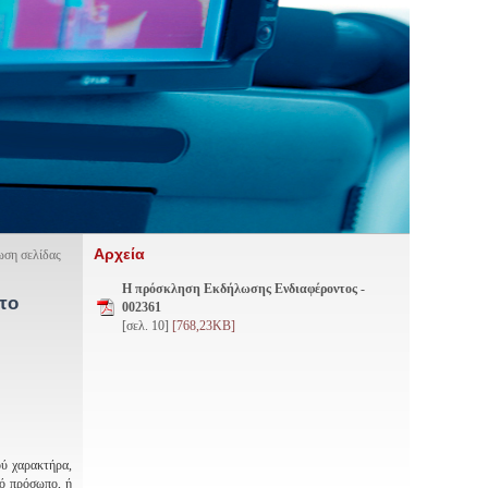
Αρχεία
ση σελίδας
Η πρόσκληση Εκδήλωσης Ενδιαφέροντος -
το
002361
[σελ. 10]
[768,23KB]
ού χαρακτήρα,
κό πρόσωπο, ή