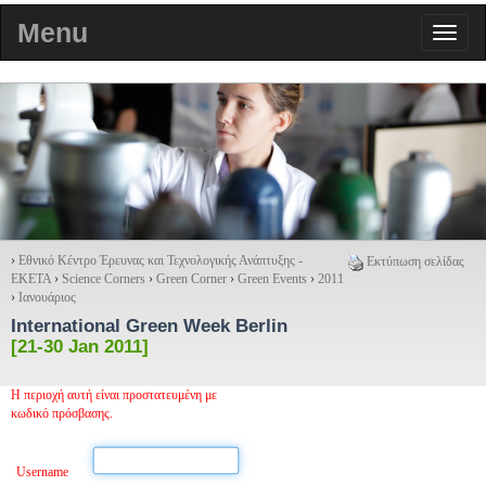
Menu
›
Εθνικό Κέντρο Έρευνας και Τεχνολογικής Ανάπτυξης -
Εκτύπωση σελίδας
ΕΚΕΤΑ
›
Science Corners
›
Green Corner
›
Green Events
›
2011
›
Ιανουάριος
International Green Week Berlin
[21-30 Jan 2011]
Η περιοχή αυτή είναι προστατευμένη με
κωδικό πρόσβασης.
Username