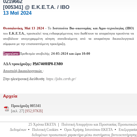
0219662
[005341]
@ Ε.Κ.Ε.Τ.Α. / ΙΒΟ
13 Μαϊ 2024
Θεσσαλονίκη, Μαϊ 13 2024
- Το
Ινστιτούτο Βιο-οικονομίας και Αγρο-τεχνολογίας (ΙΒΟ)
του
Ε.Κ.Ε.Τ.Α.
, προσκαλεί τους ενδιαφερόμενους που διαθέτουν τα απαραίτητα προσόντα να
υποβάλουν υπογεγραμμένη αίτηση συνοδευόμενη από τα απαραίτητα δικαιολογητικά
σύμφωνα με την επισυναπτόμενη προκήρυξη.
Σημειώστε
Προθεσμία υποβολής:
24-05-2024 και ώρα 10:00
ΑΔΑ προκήρυξης:
ΡΔ67469ΗΡ8-ΕΜΘ
Αποστολή Δικαιολογητικών
:
Στην ηλεκτρονική διεύθυνση
https://jobs.certh.gr/
Αρχεία
Προκήρυξη 005341
[σελ. 27]
[952,97KB]
25 Χρόνια ΕΚΕΤΑ
|
Πολιτική Απορρήτου και Προστασίας Προσωπικών
Δεδομένων
•
Πολιτική Cookies
•
Οροι Χρήσης Ιστοτόπου ΕΚΕΤΑ
•
Επεξεργασία
δεδομένων προσωπικού χαρακτήρα μέσω συστήματος βιντεοεπιτήρησης