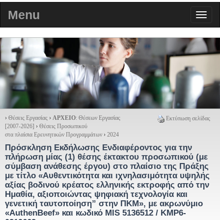
Menu
›
Θέσεις Εργασίας
›
ΑΡΧΕΙΟ
: Θέσεων Εργασίας
Εκτύπωση σελίδας
[2007-2026]
›
Θέσεις Προσωπικού
στα πλαίσια Ερευνητικών Προγραμμάτων
›
2024
Πρόσκληση Εκδήλωσης Ενδιαφέροντος για την
πλήρωση μίας (1) θέσης έκτακτου προσωπικού (με
σύμβαση ανάθεσης έργου) στο πλαίσιο της Πράξης
με τίτλο «Αυθεντικότητα και ιχνηλασιμότητα υψηλής
αξίας βοδινού κρέατος ελληνικής εκτροφής από την
Ημαθία, αξιοποιώντας ψηφιακή τεχνολογία και
γενετική ταυτοποίηση” στην ΠΚΜ», με ακρωνύμιο
«AuthenBeef» και κωδικό MIS 5136512 / ΚΜΡ6-