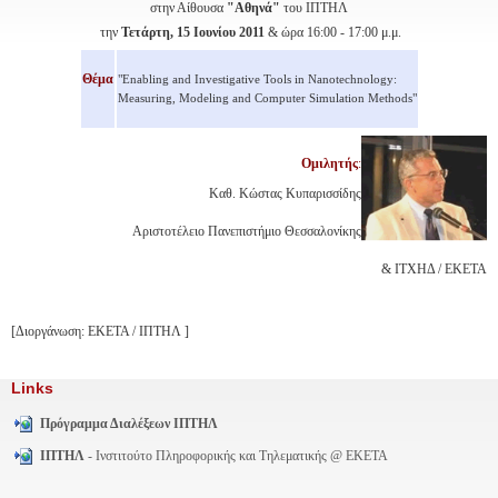
στην Αίθουσα
"Αθηνά"
του ΙΠΤΗΛ
την
Τετάρτη, 15 Ιουνίου 2011
& ώρα 16:00 - 17:00 μ.μ.
Θέμα
"Enabling and Investigative Tools in Nanotechnology:
Measuring, Modeling and Computer Simulation Methods"
Ομιλητής
:
Καθ. Κώστας Κυπαρισσίδης
Αριστοτέλειο Πανεπιστήμιο Θεσσαλονίκης
& ΙΤΧΗΔ / ΕΚΕΤΑ
[Διοργάνωση: ΕΚΕΤΑ / ΙΠΤΗΛ ]
Links
Πρόγραμμα Διαλέξεων ΙΠΤΗΛ
ΙΠΤΗΛ
- Ινστιτούτο Πληροφορικής και Τηλεματικής @ ΕΚΕΤΑ