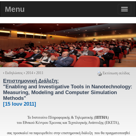
Menu
›
Εκδηλώσεις
›
2014
›
2011
Εκτύπωση σελίδας
Επιστημονική Διάλεξη:
"
Enabling and Investigative Tools in Nanotechnology:
Measuring, Modeling and Computer Simulation
Methods
"
[15 Ιουν 2011]
Το Ινστιτούτο Πληροφορικής & Τηλεματικής (
ΙΠΤΗΛ
)
του Εθνικού Κέντρου Έρευνας και Τεχνολογικής Ανάπτυξης (ΕΚΕΤΑ),
σας προσκαλεί να παρευρεθείτε στην επιστημονική διάλεξη που θα πραγματοποιηθεί