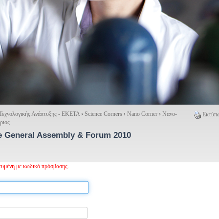
 Τεχνολογικής Ανάπτυξης - ΕΚΕΤΑ
›
Science Corners
›
Nano Corner
›
Νανο-
Εκτύπω
ριος
 General Assembly & Forum 2010
τευμένη με κωδικό πρόσβασης.