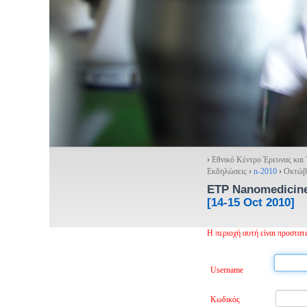
›
Εθνικό Κέντρο Έρευνας και
Εκδηλώσεις
›
n-2010
›
Οκτώβ
ETP Nanomedicine
[14-15 Oct 2010]
Η περιοχή αυτή είναι προστα
Username
Κωδικός