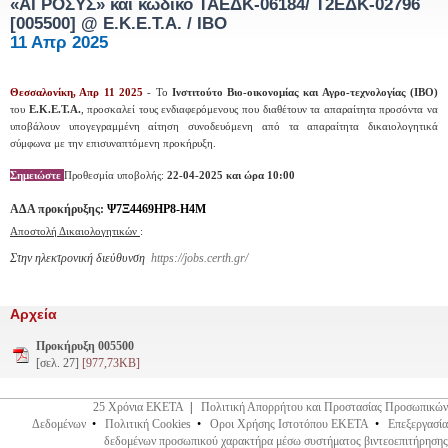
«ΑΓΡΟΣΥΣ» και κωδικό ΤΑΕΔΚ-06184/ Τ2ΕΔΚ-02796
[005500]
@ Ε.Κ.Ε.Τ.Α. / ΙΒΟ
11 Απρ 2025
Θεσσαλονίκη, Απρ 11 2025
- Το
Ινστιτούτο Βιο-οικονομίας και Αγρο-τεχνολογίας (ΙΒΟ)
του
Ε.Κ.Ε.Τ.Α.
, προσκαλεί τους ενδιαφερόμενους που διαθέτουν τα απαραίτητα προσόντα να
υποβάλουν υπογεγραμμένη αίτηση συνοδευόμενη από τα απαραίτητα δικαιολογητικά
σύμφωνα με την επισυναπτόμενη προκήρυξη.
Σημειώστε
Προθεσμία υποβολής:
22-04-2025 και ώρα 10:00
ΑΔΑ προκήρυξης:
Ψ7Ξ4469ΗΡ8-Η4Μ
Αποστολή Δικαιολογητικών
:
Στην ηλεκτρονική διεύθυνση
https://jobs.certh.gr/
Αρχεία
Προκήρυξη 005500
[σελ. 27]
[977,73KB]
25 Χρόνια ΕΚΕΤΑ
|
Πολιτική Απορρήτου και Προστασίας Προσωπικών
Δεδομένων
•
Πολιτική Cookies
•
Οροι Χρήσης Ιστοτόπου ΕΚΕΤΑ
•
Επεξεργασία
δεδομένων προσωπικού χαρακτήρα μέσω συστήματος βιντεοεπιτήρησης