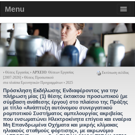
Menu
›
Θέσεις Εργασίας
›
ΑΡΧΕΙΟ
: Θέσεων Εργασίας
Εκτύπωση σελίδας
[2007-2026]
›
Θέσεις Προσωπικού
στα πλαίσια Ερευνητικών Προγραμμάτων
›
2025
Πρόσκληση Εκδήλωσης Ενδιαφέροντος για την
πλήρωση μίας (1) θέσης έκτακτου προσωπικού (με
σύμβαση ανάθεσης έργου) στο πλαίσιο της Πράξης
με τίτλο «Ανάπτυξη αυτόνομου συνεργατικού
ρομποτικού Συστήματος αμπελουργίας ακριβείας
που ενσωματώνει Ηλεκτροκίνητα επίγεια και εναέρια
Μη Επανδρωμένα Οχήματα και μικρής κλίμακας
ηλιακούς σταθμούς φόρτισης», με ακρωνύμιο