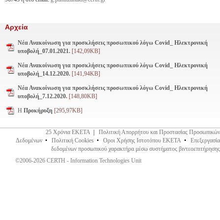
Αρχεία
Νέα Ανακοίνωση για προσκλήσεις προσωπικού λόγω Covid_ Ηλεκτρονική
υποβολή_07.01.2021.
[142,09KB]
Νέα Ανακοίνωση για προσκλήσεις προσωπικού λόγω Covid_ Ηλεκτρονική
υποβολή_14.12.2020.
[141,94KB]
Νέα Ανακοίνωση για προσκλήσεις προσωπικού λόγω Covid_ Ηλεκτρονική
υποβολή_7.12.2020.
[148,80KB]
Η
Προκήρυξη
[295,97KB]
25 Χρόνια ΕΚΕΤΑ
|
Πολιτική Απορρήτου και Προστασίας Προσωπικών
Δεδομένων
•
Πολιτική Cookies
•
Οροι Χρήσης Ιστοτόπου ΕΚΕΤΑ
•
Επεξεργασία
δεδομένων προσωπικού χαρακτήρα μέσω συστήματος βιντεοεπιτήρησης
©2006-2026 CERTH - Information Technologies Unit