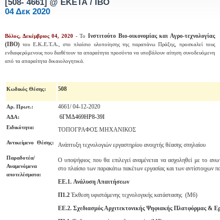
[508- 4661] @ ΕΚΕΤΑ / ΙΒΟ
04 Δεκ 2020
Ινστιτούτο
Βιο-οικονομίας και Αγρο-τεχνολογίας
Βόλος, Δεκέμβριος 04, 2020
- Το
(ΙΒΟ)
του
Ε.Κ.Ε.Τ.Α.
, στο πλαίσιο υλοποίησης της παραπάνω Πράξης,
προσκαλεί τους
ενδιαφερόμενους που διαθέτουν τα απαραίτητα προσόντα να υποβάλουν αίτηση συνοδευόμενη
από τα απαραίτητα δικαιολογητικά.
508
Κωδικός Θέσης
:
4661/ 04-12-2020
Αρ. Πρωτ.:
6ΓΜΔ469ΗΡ8-39Ι
ΑΔΑ:
Ειδικότητα:
ΤΟΠΟΓΡΑΦΟΣ ΜΗΧΑΝΙΚΟΣ
Αντικείμενο Θέσης:
Ανάπτυξη τεχνολογιών εργαστηρίου ανοιχτής θέασης σπηλαίου
Παραδοτέα/
Ο υποψήφιος που θα επιλεγεί αναμένεται να ασχοληθεί με το ανω
Αναμενόμενα
στο πλαίσιο των παρακάτω πακέτων εργασίας και των αντίστοιχων π
αποτελέσματα:
ΕΕ.1.
Ανάλυση Απαιτήσεων
Π1.2
Έκθεση υφιστάμενης τεχνολογικής κατάστασης (Μ6)
ΕΕ.2.
Σχεδιασμός Αρχιτεκτονικής Ψηφιακής Πλατφόρμας & Ε