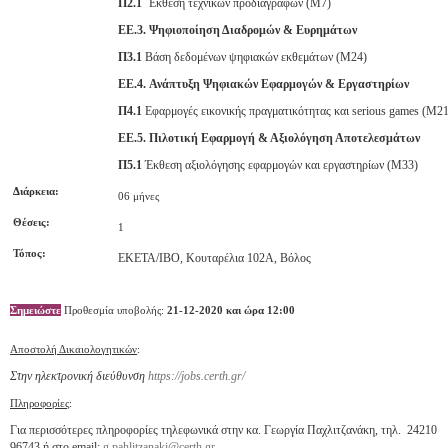
Π2.1
Έκθεση τεχνικών προδιαγραφών (Μ7)
ΕΕ.3.
Ψηφιοποίηση Διαδρομών & Ευρημάτων
Π3.1
Βάση δεδομένων ψηφιακών εκθεμάτων (Μ24)
ΕΕ.4.
Ανάπτυξη Ψηφιακών Εφαρμογών & Εργαστηρίων
Π4.1
Εφαρμογές εικονικής πραγματικότητας και serious games (Μ21
ΕΕ.5.
Πιλοτική Εφαρμογή & Αξιολόγηση Αποτελεσμάτων
Π5.1
Έκθεση αξιολόγησης εφαρμογών και εργαστηρίων (Μ33)
Διάρκεια:
06 μήνες
Θέσεις:
1
Τόπος:
ΕΚΕΤΑ/ΙΒΟ, Κουταρέλια 102Α, Βόλος
Σημειώστε
Προθεσμία υποβολής:
21-12-2020 και ώρα 12:00
Αποστολή Δικαιολογητικών
:
Στην ηλεκτρονική διεύθυνση
https://jobs.certh.gr/
Πληροφορίες
:
Για περισσότερες πληροφορίες τηλεφωνικά στην κα. Γεωργία Παχλιτζανάκη, τηλ. 24210
96743 ή στο email:
g.pahlitzanaki@certh.gr