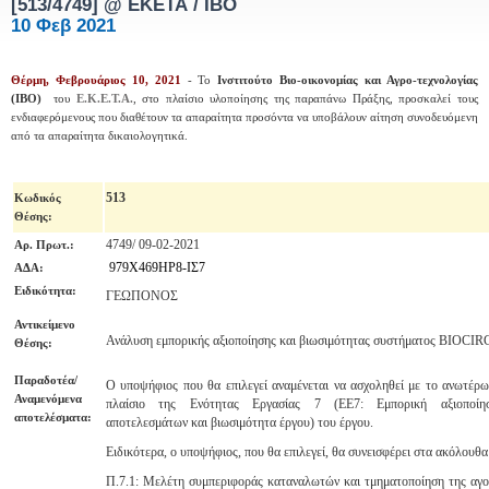
[513/4749] @ ΕΚΕΤΑ / ΙΒΟ
10 Φεβ 2021
Θέρμη, Φεβρουάριος 10, 2021
- Το
Ινστιτούτο
Βιο-οικονομίας και Αγρο-τεχνολογίας
(ΙΒΟ)
του
Ε.Κ.Ε.Τ.Α.
, στο πλαίσιο υλοποίησης της παραπάνω Πράξης,
προσκαλεί τους
ενδιαφερόμενους που διαθέτουν τα απαραίτητα προσόντα να υποβάλουν αίτηση συνοδευόμενη
από τα απαραίτητα δικαιολογητικά.
513
Κωδικός
Θέσης
:
4749/ 09-02-2021
Αρ. Πρωτ.:
979Χ469ΗΡ8-ΙΣ7
ΑΔΑ:
Ειδικότητα:
ΓΕΩΠΟΝΟΣ
Αντικείμενο
Ανάλυση εμπορικής αξιοποίησης και βιωσιμότητας συστήματος BIOC
Θέσης:
Παραδοτέα/
Ο υποψήφιος που θα επιλεγεί αναμένεται να ασχοληθεί με το ανωτέρω
Αναμενόμενα
πλαίσιο της Ενότητας Εργασίας 7 (ΕΕ7: Εμπορική αξιοποίησ
αποτελέσματα:
αποτελεσμάτων και βιωσιμότητα έργου) του έργου.
Ειδικότερα, ο υποψήφιος, που θα επιλεγεί, θα συνεισφέρει στα ακόλουθ
Π.7.1: Μελέτη συμπεριφοράς καταναλωτών και τμηματοποίηση της αγο