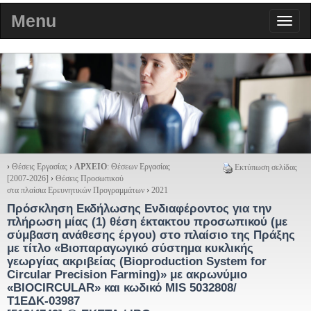
Menu
›
Θέσεις Εργασίας
›
ΑΡΧΕΙΟ
: Θέσεων Εργασίας
Εκτύπωση σελίδας
[2007-2026]
›
Θέσεις Προσωπικού
στα πλαίσια Ερευνητικών Προγραμμάτων
›
2021
Πρόσκληση Εκδήλωσης Ενδιαφέροντος για την
πλήρωση μίας (1) θέση έκτακτου προσωπικού (με
σύμβαση ανάθεσης έργου) στο πλαίσιο της Πράξης
με τίτλο «Βιοπαραγωγικό σύστημα κυκλικής
γεωργίας ακριβείας (Bioproduction System for
Circular Precision Farming)» με ακρωνύμιο
«BIOCIRCULAR» και κωδικό MIS 5032808/
Τ1ΕΔΚ-03987