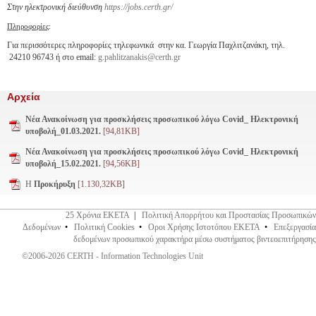
Στην ηλεκτρονική διεύθυνση
https://jobs.certh.gr/
Πληροφορίες
:
Για περισσότερες πληροφορίες τηλεφωνικά στην κα. Γεωργία Παχλιτζανάκη, τηλ.
24210 96743 ή στο email:
g.pahlitzanakis@certh.gr
Αρχεία
Νέα Ανακοίνωση για προσκλήσεις προσωπικού λόγω Covid_ Ηλεκτρονική
υποβολή_01.03.2021.
[94,81KB]
Νέα Ανακοίνωση για προσκλήσεις προσωπικού λόγω Covid_ Ηλεκτρονική
υποβολή_15.02.2021.
[94,56KB]
Η
Προκήρυξη
[1.130,32KB]
25 Χρόνια ΕΚΕΤΑ
|
Πολιτική Απορρήτου και Προστασίας Προσωπικών
Δεδομένων
•
Πολιτική Cookies
•
Οροι Χρήσης Ιστοτόπου ΕΚΕΤΑ
•
Επεξεργασία
δεδομένων προσωπικού χαρακτήρα μέσω συστήματος βιντεοεπιτήρησης
©2006-2026 CERTH - Information Technologies Unit