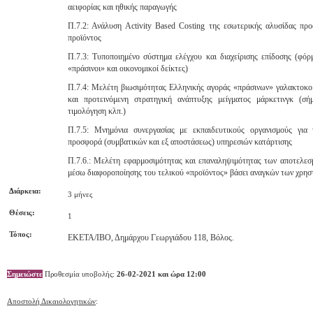
αειφορίας και ηθικής παραγωγής
Π.7.2: Ανάλυση Activity Based Costing της εσωτερικής αλυσίδας προ
προϊόντος
Π.7.3: Τυποποιημένο σύστημα ελέγχου και διαχείρισης επίδοσης (φόρμ
«πράσινοι» και οικονομικοί δείκτες)
Π.7.4: Μελέτη βιωσιμότητας Ελληνικής αγοράς «πράσινων» γαλακτοκο
και προτεινόμενη στρατηγική ανάπτυξης μείγματος μάρκετινγκ (σήμ
τιμολόγηση κλπ.)
Π.7.5: Μνημόνια συνεργασίας με εκπαιδευτικούς οργανισμούς για
προσφορά (συμβατικών και εξ αποστάσεως) υπηρεσιών κατάρτισης
Π.7.6.: Μελέτη εφαρμοσιμότητας και επαναληψιμότητας των αποτελεσ
μέσω διαφοροποίησης του τελικού «προϊόντος» βάσει αναγκών των χρη
Διάρκεια:
3 μήνες
Θέσεις:
1
Τόπος:
ΕΚΕΤΑ/ΙΒΟ, Δημάρχου Γεωργιάδου 118, Βόλος.
Σημειώστε
Προθεσμία υποβολής:
26-02-2021 και ώρα 12:00
Αποστολή Δικαιολογητικών
: