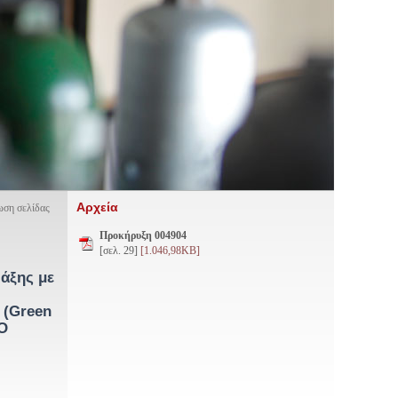
Αρχεία
ση σελίδας
Προκήρυξη 004904
[σελ. 29]
[1.046,98KB]
άξης με
 (Green
ΒΟ