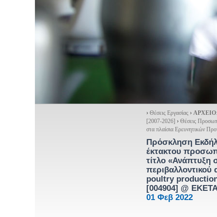
›
Θέσεις Εργασίας
›
ΑΡΧΕΙΟ
[2007-2026]
›
Θέσεις Προσωπ
στα πλαίσια Ερευνητικών Πρ
Πρόσκληση Εκδήλ
έκτακτου προσωπι
τίτλο «Ανάπτυξη 
περιβαλλοντικού 
poultry productio
[004904]
@ ΕΚΕΤΑ 
01 Φεβ 2022