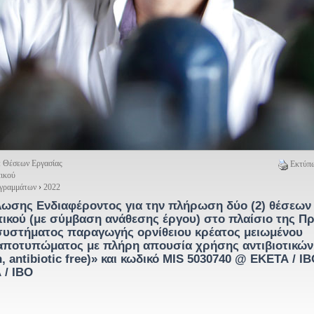
: Θέσεων Εργασίας
Εκτύπω
ικού
ογραμμάτων
›
2022
ωσης Ενδιαφέροντος για την πλήρωση δύο (2) θέσεων
κού (με σύμβαση ανάθεσης έργου) στο πλαίσιο της Πρ
συστήματος παραγωγής ορνίθειου κρέατος μειωμένου
αποτυπώματος με πλήρη απουσία χρήσης αντιβιοτικών
n, antibiotic free)» και κωδικό MIS 5030740 @ ΕΚΕΤΑ / Ι
/ ΙΒΟ