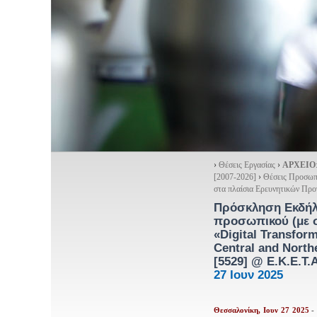
›
Θέσεις Εργασίας
›
ΑΡΧΕΙΟ
[2007-2026]
›
Θέσεις Προσωπ
στα πλαίσια Ερευνητικών Πρ
Πρόσκληση Εκδήλω
προσωπικού (με σ
«Digital Transform
Central and North
[5529]
@ Ε.Κ.Ε.Τ.Α
27 Ιουν 2025
Θεσσαλονίκη, Ιουν 27 2025
-