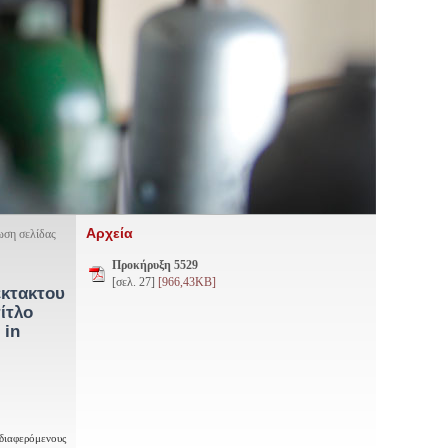
Αρχεία
ση σελίδας
Προκήρυξη 5529
[σελ. 27]
[966,43KB]
έκτακτου
ίτλο
 in
νδιαφερόμενους