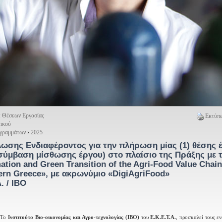
: Θέσεων Εργασίας
Εκτύπω
ικού
ογραμμάτων
›
2025
σης Ενδιαφέροντος για την πλήρωση μίας (1) θέσης 
ύμβαση μίσθωσης έργου) στο πλαίσιο της Πράξης με τ
ation and Green Transition of the Agri-Food Value Chain
ern Greece», με ακρωνύμιο «DigiAgriFood»
. / ΙΒΟ
 Το
Ινστιτούτο Βιο-οικονομίας και Αγρο-τεχνολογίας (ΙΒΟ)
του
Ε.Κ.Ε.Τ.Α.
, προσκαλεί τους ε