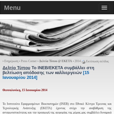
Menu
›
Ενημέρωση
›
Press Corner
›
Δελτία Τύπου @ ΕΚΕΤΑ
›
2014
Εκτύπωση σελίδας
Δελτίο Τύπου
Το INEB/EKETA συμβάλλει στη
βελτίωση απόδοσης των καλλιεργειών
[15
Ιανουαρίου 2014]
Θεσσαλονίκη, 15 Ιανουαρίου 2014
Το Ινστιτούτο Εφαρμοσμένων Βιοεπιστημών (ΙΝΕΒ) στο Εθνικό Κέντρο Έρευνας και
Τεχνολογικής Ανάπτυξης (ΕΚΕΤΑ) έχοντας στόχο την αναβάθμιση της
ανταγωνιστικότητας και την προαγωγή της αειφορίας της χώρας μας συμβάλλει δυναμικά