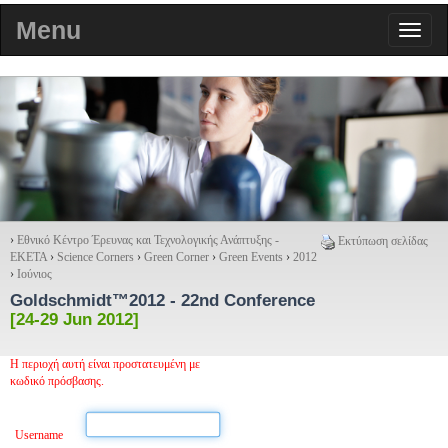
Menu
›
Εθνικό Κέντρο Έρευνας και Τεχνολογικής Ανάπτυξης -
Εκτύπωση σελίδας
ΕΚΕΤΑ
›
Science Corners
›
Green Corner
›
Green Events
›
2012
›
Ιούνιος
Goldschmidt™2012
- 22nd Conference
[24-29 Jun 2012]
Η περιοχή αυτή είναι προστατευμένη με
κωδικό πρόσβασης.
Username