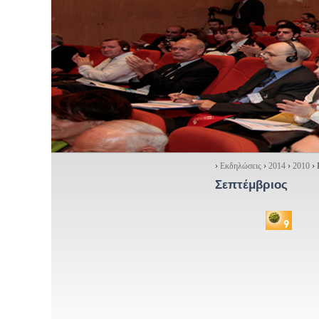
›
Εκδηλώσεις
›
2014
›
2010
›
Σεπτέμβριος