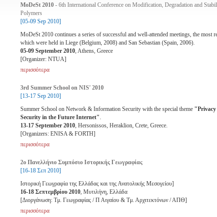
MoDeSt 2010
- 6th International Conference on Modification, Degradation and Stabil
Polymers
[05-09 Sep 2010]
MoDeSt 2010 continues a series of successful and well-attended meetings, the most r
which were held in Liege (Belgium, 2008) and San Sebastian (Spain, 2006).
05-09 September 2010
, Athens, Greece
[Organizer: NTUA]
περισσότερα
3rd Summer School on NIS' 2010
[13-17 Sep 2010]
Summer School on Network & Information Security with the special theme
"Privacy
Security in the Future Internet"
.
13-17 September 2010
, Hersonissos, Heraklion, Crete, Greece.
[Organizers: ENISA & FORTH]
περισσότερα
2ο Πανελλήνιο Συμπόσιο Ιστορικής Γεωγραφίας
[16-18 Σεπ 2010]
Ιστορική Γεωγραφία της Ελλάδας και της Ανατολικής Μεσογείου]
16-18 Σεπτεμβρίου 2010
, Μυτιλήνη, Ελλάδα
[Διοργάνωση: Τμ. Γεωγραφίας / Π Αιγαίου & Τμ. Αρχιτεκτόνων / ΑΠΘ]
περισσότερα