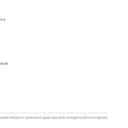
d to
ancial
ργασία δεδομένων προσωπικού χαρακτήρα μέσω συστήματος βιντεοεπιτήρησης