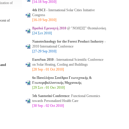
[14-18 Sep 2010]
ization of
4th ISCI
- International Solar Cities Initiative
Congress
[16-19 Sep 2010]
ecent of
Βραδιά Ερευνητή 2010
@ "
ΝΟΗΣΙΣ
" Θεσσαλονίκη
[24 Σεπ 2010]
Nanotechnology for the Forest Product Industry
-
2010 International Conference
[27-29 Sep 2010]
EuroSun 2010
- International Scientific Conference
on Solar Heating, Cooling and Buildings
 and
[28 Sep - 01 Oct 2010]
6ο Πανελλήνιο Συνέδριο Γεωτεχνικής &
Γεωπεριβαλλοντικής Μηχανικής
[29 Σεπ - 01 Οκτ 2010]
5th Santorini Conference
: Functional Genomics
towards Personalized Health Care
[30 Sep - 02 Oct 2010]