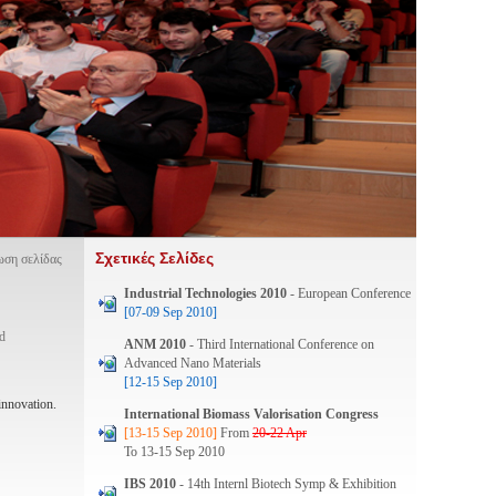
Σχετικές Σελίδες
ση σελίδας
Industrial Technologies 2010
- European Conference
[07-09 Sep 2010]
nd
ANM 2010
- Third International Conference on
Advanced Nano Materials
[12-15 Sep 2010]
innovation.
International Biomass Valorisation Congress
[13-15 Sep 2010]
From
20-22 Apr
To 13-15 Sep 2010
IBS 2010
- 14th Internl Biotech Symp & Exhibition