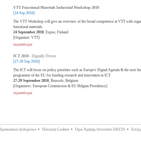
VTT Functional Materials Industrial Workshop 2010
[24 Sep 2010]
The VTT Workshop will give an overview of the broad competence at VTT with regar
functional materials.
24 September 2010
, Espoo, Finland
[Organizer: VTT]
περισσότερα
ICT 2010
- Digitally Driven
[27-29 Sep 2010]
The ICT will focus on policy priorities such as Europe's Digital Agenda & the next fin
programme of the EU for funding research and innovation in ICT.
27-29 September 2010
, Brussels, Belgium
[Organizers: European Commission & EU Belgian Presidency]
περισσότερα
 Προσωπικών Δεδομένων
•
Πολιτική Cookies
•
Οροι Χρήσης Ιστοτόπου ΕΚΕΤΑ
•
Επεξε