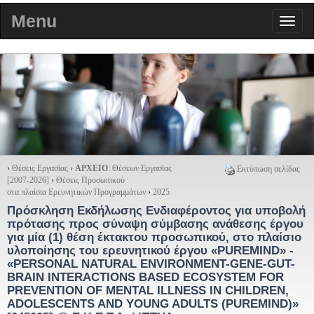
Menu
›
Θέσεις Εργασίας
›
ΑΡΧΕΙΟ
: Θέσεων Εργασίας
Εκτύπωση σελίδας
[2007-2026]
›
Θέσεις Προσωπικού
στα πλαίσια Ερευνητικών Προγραμμάτων
›
2025
Πρόσκληση Εκδήλωσης Ενδιαφέροντος για υποβολή
πρότασης προς σύναψη σύμβασης ανάθεσης έργου
για μία (1) θέση έκτακτου προσωπικού, στο πλαίσιο
υλοποίησης του ερευνητικού έργου «PUREMIND» -
«PERSONAL NATURAL ENVIRONMENT-GENE-GUT-
BRAIN INTERACTIONS BASED ECOSYSTEM FOR
PREVENTION OF MENTAL ILLNESS IN CHILDREN,
ADOLESCENTS AND YOUNG ADULTS (PUREMIND)»