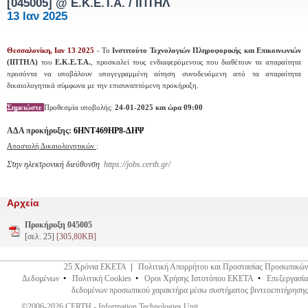
[045005]
@ Ε.Κ.Ε.Τ.Α. / ΙΠΤΗΛ
13 Ιαν 2025
Θεσσαλονίκη, Ιαν 13 2025
- Το
Ινστιτούτο Τεχνολογιών Πληροφορικής και Επικοινωνιών
(ΙΠΤΗΛ)
του
Ε.Κ.Ε.Τ.Α.
, προσκαλεί τους ενδιαφερόμενους που διαθέτουν τα απαραίτητα
προσόντα να υποβάλουν υπογεγραμμένη αίτηση συνοδευόμενη από τα απαραίτητα
δικαιολογητικά σύμφωνα με την επισυναπτόμενη προκήρυξη.
Σημειώστε
Προθεσμία υποβολής:
24-01-2025 και ώρα 09:00
ΑΔΑ προκήρυξης:
6ΗΝΤ469ΗΡ8-ΔΗΨ
Αποστολή Δικαιολογητικών
:
Στην ηλεκτρονική διεύθυνση
https://jobs.certh.gr/
Αρχεία
Προκήρυξη 045005
[σελ. 25]
[305,80KB]
25 Χρόνια ΕΚΕΤΑ
|
Πολιτική Απορρήτου και Προστασίας Προσωπικών
Δεδομένων
•
Πολιτική Cookies
•
Οροι Χρήσης Ιστοτόπου ΕΚΕΤΑ
•
Επεξεργασία
δεδομένων προσωπικού χαρακτήρα μέσω συστήματος βιντεοεπιτήρησης
©2006-2026 CERTH - Information Technologies Unit