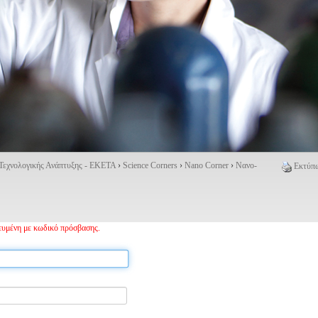
 Τεχνολογικής Ανάπτυξης - ΕΚΕΤΑ
›
Science Corners
›
Nano Corner
›
Νανο-
Εκτύπω
τευμένη με κωδικό πρόσβασης.