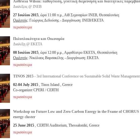
Ασθένεια Wilson: παθογένεση, γενετική διερεύνηση και διαιτητικές παρεμβάσ
Διαλέξεις @ ΙΝΕΒ
27 Ιουλίου 2015
, ώρα 11:00 π.μ., Αίθ Σεμιναρίων ΙΝΕΒ, Θεσσαλονίκη
Ομιλητής
: Γεώργιος Δεδούσης - Διοργάνωση: ΙΝΕΒ/ΕΚΕΤΑ
περισσότερα
Πολυπλοκότητα και Οικονομία
Διαλέξη @ ΕΚΕΤΑ
08 Ιουλίου 2015
, ώρα 12:00 μ.μ., Αμφιθέατρο ΕΚΕΤΑ, Θεσσαλονίκη
Ομιλητής
: Νικόλαος Βαρσακέλης - Διοργάνωση: ΕΚΕΤΑ
περισσότερα
TINOS 2015
- 3rd International Conference on Sustainable Solid Waste Management
02-04 July 2015
, Tinos Island , Greece
Co-organizer CPERI / CERTH
περισσότερα
Workshop on Future Low and Zero Carbon Energy in the Frame of CHORUS
energy cluster
25 June 2015
, CERTH Auditorium, Thessaloniki, Greece
περισσότερα