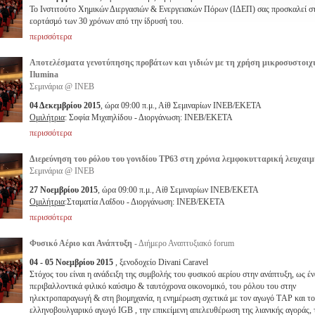
Το Ινστιτούτο Χημικών Διεργασιών & Ενεργειακών Πόρων (ΙΔΕΠ) σας προσκαλεί σ
εορτάσμό των 30 χρόνων από την ίδρυσή του.
περισσότερα
Αποτελέσματα γενοτύπησης προβάτων και γιδιών με τη χρήση μικροσυστοιχ
Ilumina
Σεμινάρια @ ΙΝΕΒ
04 Δεκεμβρίου 2015
, ώρα 09:00 π.μ., Αίθ Σεμιναρίων ΙΝΕΒ/ΕΚΕΤΑ
Ομιλήτρια
: Σοφία Μιχαηλίδου - Διοργάνωση: ΙΝΕΒ/ΕΚΕΤΑ
περισσότερα
Διερεύνηση του ρόλου του γονιδίου TP63 στη χρόνια λεμφοκυτταρική λευχαιμ
Σεμινάρια @ ΙΝΕΒ
27 Νοεμβρίου 2015
, ώρα 09:00 π.μ., Αίθ Σεμιναρίων ΙΝΕΒ/ΕΚΕΤΑ
Ομιλήτρια
:Σταματία Λαΐδου - Διοργάνωση: ΙΝΕΒ/ΕΚΕΤΑ
περισσότερα
Φυσικό Αέριο και Ανάπτυξη
- Διήμερο Αναπτυξιακό forum
04 - 05 Νοεμβρίου 2015
, ξενοδοχείο Divani Caravel
Στόχος του είναι η ανάδειξη της συμβολής του φυσικού αερίου στην ανάπτυξη, ως έν
περιβαλλοντικά φιλικό καύσιμο & ταυτόχρονα οικονομικό, του ρόλου του στην
ηλεκτροπαραγωγή & στη βιομηχανία, η ενημέρωση σχετικά με τον αγωγό TΑP και το
ελληνοβουλγαρικό αγωγό IGB , την επικείμενη απελευθέρωση της λιανικής αγοράς, 