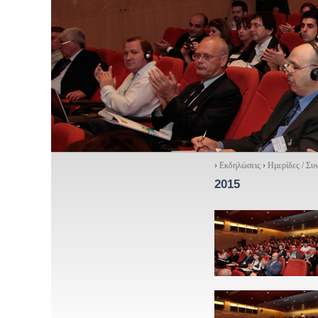
›
Εκδηλώσεις
›
Ημερίδες / Συ
2015