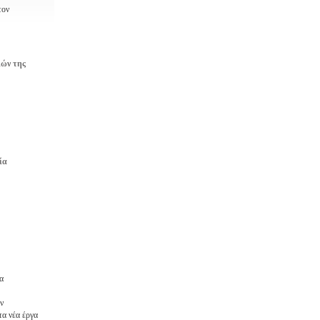
τον
ιών της
ία
α
ν
τα νέα έργα