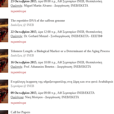
23 Οκτωβρίου 2015
, ώρα 09:00 π.μ., Αίθ Σεμιναρίων ΙΝΕΒ, Θεσσαλονίκη
Ομιλητής
: Miguel Martin Αlvarez - Διοργάνωση: ΙΝΕΒ/ΕΚΕΤΑ
περισσότερα
The repetitive DNA of the saffron genome
Διαλέξεις @ ΙΝΕΒ
22 Οκτωβρίου 2015
, ώρα 12:00 π.μ., Αίθ Σεμιναρίων ΙΝΕΒ, Θεσσαλονίκη
Ομιλητής
: Dr. Gerhard Menzel - Συνδιοργάνωση: ΙΝΕΒ/ΕΚΕΤΑ - ΕΕΕΓΒΦ
περισσότερα
Telomere Length: a Biological Marker or a Determinant of the Aging Process
Διαλέξεις @ ΙΝΕΒ
16 Οκτωβρίου 2015
, ώρα 10:00 π.μ., Αίθ Σεμιναρίων ΙΝΕΒ, Θεσσαλονίκη
Ομιλητής
: Prof. Athanasios Benetos - Διοργάνωση: ΙΝΕΒ/ΕΚΕΤΑ
περισσότερα
Ετερόλογη έκφραση της υδροξυτυροσόλης στη ζύμη και στο φυτό
Arabidopsis
Σεμινάρια @ ΙΝΕΒ
09 Οκτωβρίου 2015
, ώρα 09:00 π.μ., Αίθ Σεμιναρίων ΙΝΕΒ/ΕΚΕΤΑ
Ομιλήτρια
: Νίκη Μούγιου - Διοργάνωση: ΙΝΕΒ/ΕΚΕΤΑ
περισσότερα
Call for Papers