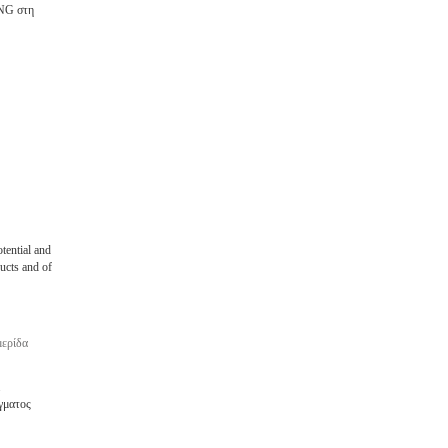
LNG στη
tential and
ucts and of
μερίδα
γματος