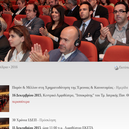
νέδρια
›
2016
Εκτύπω
Παρόν & Μέλλον στη Χρηματοδότηση της Έρευνας & Καινοτομίας
- Ημερίδα
16 Δεκεμβρίου 2015
, Κεντρικό Αμφιθέατρο, "Ιπποκράτης" του Τμ. Ιατρικής Παν. 
περισσότερα
30 Χρόνια ΙΔΕΠ
- Πρόσκληση
11 Δεκεμβρίου 2015
, ώρα 11:00 π.μ., Αμφιθέατρο ΕΚΕΤΑ