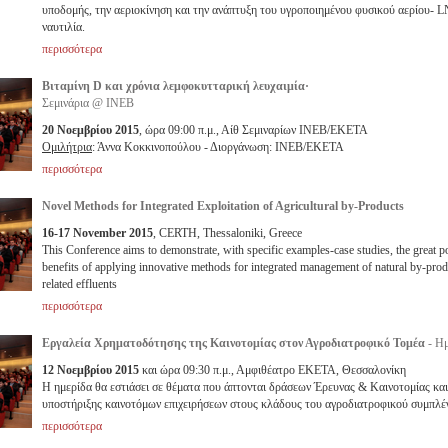
υποδομής, την αεριοκίνηση και την ανάπτυξη του υγροποιημένου φυσικού αερίου- 
ναυτιλία.
περισσότερα
Βιταμίνη D και χρόνια λεμφοκυτταρική λευχαιμία·
Σεμινάρια @ ΙΝΕΒ
20 Νοεμβρίου 2015
, ώρα 09:00 π.μ., Αίθ Σεμιναρίων ΙΝΕΒ/ΕΚΕΤΑ
Ομιλήτρια
: Άννα Κοκκινοπούλου - Διοργάνωση: ΙΝΕΒ/ΕΚΕΤΑ
περισσότερα
Novel Methods for Integrated Exploitation of Agricultural by-Products
16-17 November 2015
, CERTH, Thessaloniki, Greece
This Conference aims to demonstrate, with specific examples-case studies, the great po
benefits of applying innovative methods for integrated management of natural by-prod
related effluents
περισσότερα
Εργαλεία Χρηματοδότησης της Καινοτομίας στον Αγροδιατροφικό Τομέα
- Η
12 Νοεμβρίου 2015
και ώρα 09:30 π.μ., Αμφιθέατρο ΕΚΕΤΑ, Θεσσαλονίκη
Η ημερίδα θα εστιάσει σε θέματα που άπτονται δράσεων Έρευνας & Καινοτομίας και
υποστήριξης καινοτόμων επιχειρήσεων στους κλάδους του αγροδιατροφικού συμπλέ
περισσότερα