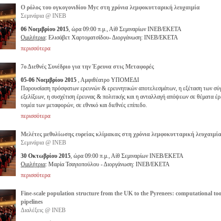
Ο ρόλος του ογκογονιδίου Myc στη χρόνια λεμφοκυτταρική λευχαιμία
Σεμινάρια @ ΙΝΕΒ
06 Νοεμβρίου 2015
, ώρα 09:00 π.μ., Αίθ Σεμιναρίων ΙΝΕΒ/ΕΚΕΤΑ
Ομιλήτρια
: Ελισάβετ Χαρτοματσίδου- Διοργάνωση: ΙΝΕΒ/ΕΚΕΤΑ
περισσότερα
7ο Διεθνές Συνέδριο για την Έρευνα στις Μεταφορές
05-06 Νοεμβρίου 2015
, Αμφιθέατρο ΥΠΟΜΕΔΙ
Παρουσίαση πρόσφατων ερευνών & ερευνητικών αποτελεσμάτων, η εξέταση των σύ
εξελίξεων, η συσχέτιση έρευνας & πολιτικής και η ανταλλαγή απόψεων σε θέματα έρ
τομέα των μεταφορών, σε εθνικό και διεθνές επίπεδο.
περισσότερα
Μελέτες μεθυλίωσης ευρείας κλίμακας στη χρόνια λεμφοκυτταρική λευχαιμί
Σεμινάρια @ ΙΝΕΒ
30 Οκτωβρίου 2015
, ώρα 09:00 π.μ., Αίθ Σεμιναρίων ΙΝΕΒ/ΕΚΕΤΑ
Ομιλήτρια
: Μαρία Τσαγιοπούλου - Διοργάνωση: ΙΝΕΒ/ΕΚΕΤΑ
περισσότερα
Fine-scale population structure from the UK to the Pyrenees: computational to
pipelines
Διαλέξεις @ ΙΝΕΒ