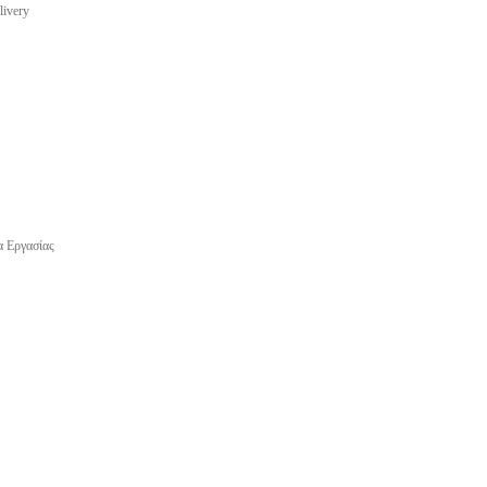
livery
α Εργασίας