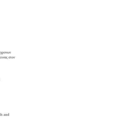
γχρονων
ευνας στον
α
ols and