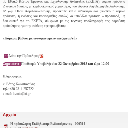
Το Εθνικό Κέντρο Έρευνας και Τεχνολογικής Ανάπτυξης (ΕΚΕΤΑ), νομικό πρόσωπο
ιδιωτικού δικαίου, μη κερδοσκοπικού χαρακτήρα, που εδρεύει στη Θέρμη Θεσσαλονίκης,
ο
6
χλμ. Οδού Χαριλάου-Θέρμης, προσκαλεί κάθε ενδιαφερόμενο (φυσικό ή νομικό
πρόσωπο, ή ενώσεις και κοινοπραξίες αυτών) να υποβάλει πρόταση – προσφορά, μη
δεσμευτική για το ΕΚΕΤΑ, σύμφωνα με τις τεχνικές προδιαγραφές της παρούσας
πρόσκλησης, για την ανάθεση της προμήθειας:
«Κάμερες βάθους με ενσωματωμένο επεξεργαστή»
>>
Δείτε την
Πρόσκληση
Σημειώστε
Προθεσμία Υποβολής έως
22 Οκτωβρίου 2018 και ώρα 12:00
Πληροφορίες
κ. Βότης Κωνσταντίνος
τηλ: +30 2311 257722
e-mail:
kvotis@iti.gr
Αρχεία
Η πρόσκληση Εκδήλωσης Ενδιαφέροντος - 000514