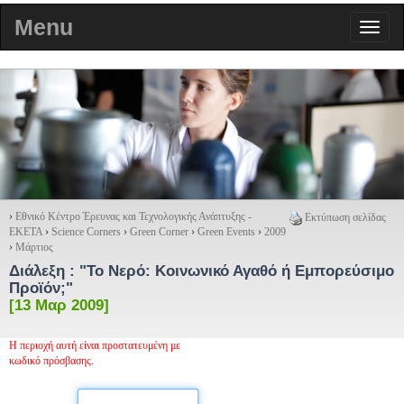
Menu
›
Εθνικό Κέντρο Έρευνας και Τεχνολογικής Ανάπτυξης -
Εκτύπωση σελίδας
ΕΚΕΤΑ
›
Science Corners
›
Green Corner
›
Green Events
›
2009
›
Μάρτιος
Διάλεξη :
"Το Νερό: Κοινωνικό Αγαθό ή Εμπορεύσιμο
Προϊόν;"
[13 Μαρ 2009]
Η περιοχή αυτή είναι προστατευμένη με
κωδικό πρόσβασης.