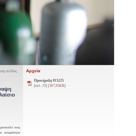
Αρχεία
ση σελίδας
Προκήρυξη 015225
[σελ. 25]
[367,95KB]
ναψη
λαίσιο
προσκαλεί τους
α απαραίτητα