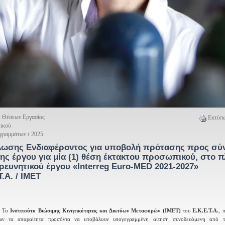
: Θέσεων Εργασίας
Εκτύπω
ικού
ογραμμάτων
›
2025
ωσης Ενδιαφέροντος για υποβολή πρότασης προς σύ
ς έργου για μία (1) θέση έκτακτου προσωπικού, στο π
ρευνητικού έργου «Interreg Euro-MED 2021-2027»
.Α. / ΙΜΕΤ
- Το
Ινστιτούτο Βιώσιμης Κινητικότητας και Δικτύων Μεταφορών (ΙΜΕΤ)
του
Ε.Κ.Ε.Τ.Α.
, 
τουν τα απαραίτητα προσόντα να υποβάλουν υπογεγραμμένη αίτηση συνοδευόμενη από τ