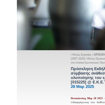
›
Θέσεις Εργασίας
›
ΑΡΧΕΙΟ
[2007-2026]
›
Θέσεις Προσωπ
στα πλαίσια Ερευνητικών Πρ
Πρόσκληση Εκδήλ
σύμβασης ανάθεση
υλοποίησης του ε
[015225]
@ Ε.Κ.Ε.Τ
28 Μαρ 2025
Θεσσαλονίκη, Μαρ 28 2025
ενδιαφερόμενους που διαθέ