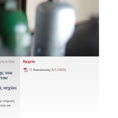
Αρχεία
ση σελίδας
H
Ανακοίνωση
[425,10KB]
ης του
 του
ς ισχύει
την πλήρωση
ειας και