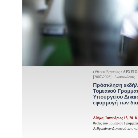
›
Θέσεις Εργασίας
›
ΑΡΧΕΙΟ
[2007-2026]
›
Ανακοινώσεις
Πρόσκληση εκδήλω
Τομεακού Γραμματ
Υπουργείου Δικαι
εφαρμογή των διατ
Αθήνα, Ιανουάριος 15, 2018
θέσης του Τομεακού Γραμματέ
Ανθρωπίνων Δικαιωμάτων, κατ’