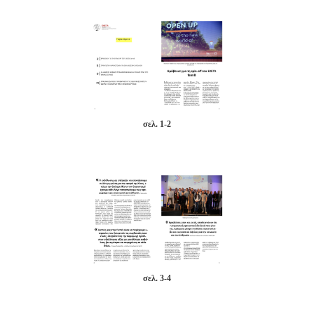
σελ. 1-2
σελ. 3-4