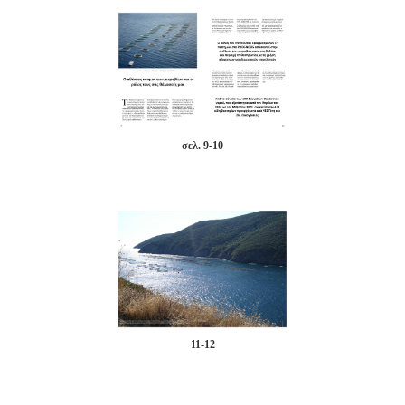
σελ. 9-10
11-12