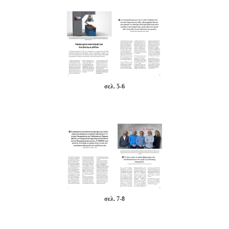
σελ. 5-6
σελ. 7-8