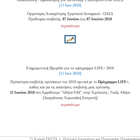
Ανακοίνωση - Πρόσκληση για Μετάταξη Υπαλλήλων στον ΟΑΕΔ
[11 Ιουν 2010]
Οργανισμός Απασχόλησης Εργατικού Δυναμικού - ΟΑΕΔ
Προθεσμία υποβολής:
07 Ιουνίου
έως
07 Ιουλίου 2010
περισσότερα
Ενημερωτική Ημερίδα για το πρόγραμμα LIFE+ 2010
[11 Ιουν 2010]
Πρόσκληση υποβολής προτάσεων του 2010 σχετικά με το
Πρόγραμμα LIFE+
,
καθώς και για τις απαιτήσεις υποβολής μιας πρότασης.
11 Ιουνίου 2010
στο Αμφιθέατρο “Αθήνα 9.84”, στην Τεχνόπολη - Γκάζι, Αθήνα
[Διοργάνωση: Ευρωπαϊκή Επιτροπή]
περισσότερα
25 Χρόνια ΕΚΕΤΑ
|
Πολιτική Απορρήτου και Προστασίας Προσωπικών