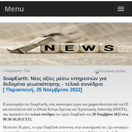
Menu
›
Ενημέρωση
›
Νέα
Εκτύπωση σελίδας
SnapEarth: Νέες αξίες μέσω υπηρεσιών για
δεδομένα γεωσκόπησης - τελικό συνέδριο
[ Παρασκευή, 25 Νοεμβρίου 2022]
Η κοινοπραξία του
SnapEarth
,
ενός καινοτόμου έργου που χρηματοδοτείται από την ΕΕ
και συντονίζεται από το Εθνικό Κέντρο Έρευνας και Τεχνολογικής Ανάπτυξης (ΕΚΕΤΑ),
σας προσκαλεί στο
τελικό συνέδριο
του έργου SnapEarth στις
28 Νοεμβρίου 2022 στις
09:30-16:20 (
CET
).
Μετά από 36 μήνες, το έργο SnapEarth φτάνοντας στην ολοκλήρωσή του, έχει καταφέρει