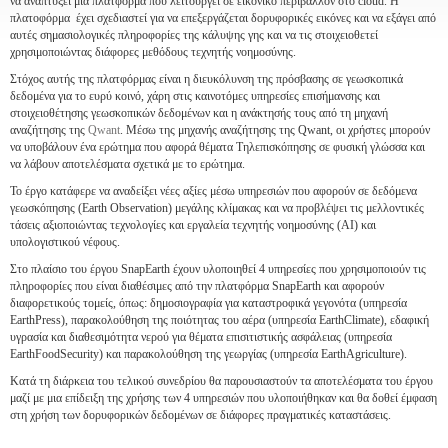
να αναπτύξει μια πλατφόρμα που λειτουργεί σε εικονικό περιβάλλον στο cloud. Η
πλατοφόρμα έχει σχεδιαστεί για να επεξεργάζεται δορυφορικές εικόνες και να εξάγει από
αυτές σημασιολογικές πληροφορίες της κάλυψης γης και να τις στοιχειοθετεί
χρησιμοποιώντας διάφορες μεθόδους τεχνητής νοημοσύνης.
Στόχος αυτής της πλατφόρμας είναι η διευκόλυνση της πρόσβασης σε γεωσκοπικά
δεδομένα για το ευρύ κοινό, χάρη στις καινοτόμες υπηρεσίες επισήμανσης και
στοιχειοθέτησης γεωσκοπικών δεδομένων και η ανάκτησής τους από τη μηχανή
αναζήτησης της
Qwant
. Μέσω της μηχανής αναζήτησης της Qwant, οι χρήστες μπορούν
να υποβάλουν ένα ερώτημα που αφορά θέματα Τηλεπισκόπησης σε φυσική γλώσσα και
να λάβουν αποτελέσματα σχετικά με το ερώτημα.
Το έργο κατάφερε να αναδείξει νέες αξίες μέσω υπηρεσιών που αφορούν σε δεδόμενα
γεωσκόπησης (Earth Observation) μεγάλης κλίμακας και να προβλέψει τις μελλοντικές
τάσεις αξιοποιώντας τεχνολογίες και εργαλεία τεχνητής νοημοσύνης (AI) και
υπολογιστικού νέφους.
Στο πλαίσιο του έργου SnapEarth έχουν υλοποιηθεί 4 υπηρεσίες που χρησιμοποιούν τις
πληροφορίες που είναι διαθέσιμες από την πλατφόρμα SnapEarth και αφορούν
διαφορετικούς τομείς, όπως: δημοσιογραφία για καταστροφικά γεγονότα (υπηρεσία
EarthPress), παρακολούθηση της ποιότητας του αέρα (υπηρεσία EarthClimate), εδαφική
υγρασία και διαθεσιμότητα νερού για θέματα επισιτιστικής ασφάλειας (υπηρεσία
EarthFoodSecurity) και παρακολούθηση της γεωργίας (υπηρεσία EarthAgriculture).
Κατά τη διάρκεια του τελικού συνεδρίου θα παρουσιαστούν τα αποτελέσματα του έργου
μαζί με μια επίδειξη της χρήσης των 4 υπηρεσιών που υλοποιήθηκαν και θα δοθεί έμφαση
στη χρήση των δορυφορικών δεδομένων σε διάφορες πραγματικές καταστάσεις.