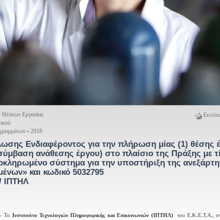
: Θέσεων Εργασίας
Εκτύπω
ικού
ογραμμάτων
›
2018
σης Ενδιαφέροντος για την πλήρωση μίας (1) θέσης 
ύμβαση ανάθεσης έργου) στο πλαίσιο της Πράξης με τ
κληρωμένο σύστημα για την υποστήριξη της ανεξάρτη
μένων» και κωδικό 5032795
/ ΙΠΤΗΛ
- Το
Ινστιτούτο Τεχνολογιών Πληροφορικής και Επικοινωνιών (ΙΠΤΗΛ)
του
Ε.Κ.Ε.Τ.Α.
, σ