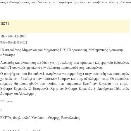
τους ενδιαφερόμενους που διαθέτουν τα απαραίτητα προσόντα να υποβάλουν αίτηση συνοδε
18771
18771/07-12-2018
9497469ΗΡ8-ΝΟΤ
Ηλεκτρολόγος Μηχανικός και Μηχανικός Η/Υ, Πληροφορική, Μαθηματικός ή συναφής
ειδικότητα
Ανάπτυξη και υλοποίηση μεθόδων για τη συλλογή, αναπαράσταση και ερμηνεία δεδομένων
από IoT συσκευές, με σκοπό την αξιόπιστη παρακολούθηση ηλικιωμένων.
Ο υποψήφιος, που θα επιλεγεί, αναμένεται να συμμετάσχει στην ανάπτυξη των εφαρμογών
χρηστών, στη διενέργεια των πιλοτικών δοκιμών και στην αξιολόγηση τους. Οι παραπάνω
εργασίες θα υλοποιηθούν στο πλαίσιο των παρακάτω Ενοτήτων Εργασίας του έργου:
Ενότητα Εργασιών 2: Εφαρμογές Χρηστών Ενότητα Εργασιών 3: Διενέργεια Πιλοτικών
Δοκιμών και Αξιολόγηση
12 μήνες
1
ΕΚΕΤΑ, 6ο χλμ οδού Χαριλάου - Θέρμης, Θεσσαλονίκη