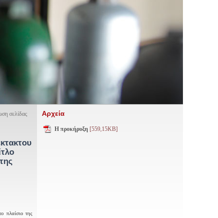
Αρχεία
ση σελίδας
Η προκήρυξη
[559,15KB]
έκτακτου
ίτλο
της
το πλαίσιο της