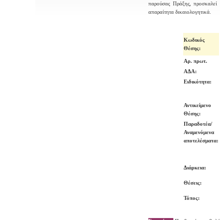
παρούσας Πράξης,
προσκαλεί 
απαραίτητα δικαιολογητικά.
Κωδικός
Θέσης
:
Αρ. πρωτ.
ΑΔΑ:
Ειδικότητα:
Αντικείμενο
Θέσης:
Παραδοτέα/
Αναμενόμενα
αποτελέσματα:
Διάρκεια:
Θέσεις:
Τόπος: