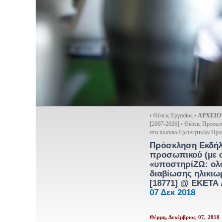
›
Θέσεις Εργασίας
›
ΑΡΧΕΙΟ
[2007-2026]
›
Θέσεις Προσωπ
στα πλαίσια Ερευνητικών Πρ
Πρόσκληση Εκδήλω
προσωπικού (με σ
«υποστηρίΖΩ: ολο
διαβίωσης ηλικιω
[18771] @ ΕΚΕΤΑ 
07 Δεκ 2018
Θέρμη, Δεκέμβριος 07, 2018