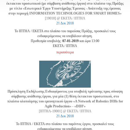
έκτακτου προσωπικού (με σύμβαση ανάθεσης έργου) στο πλαίσιο της Πράξης
με τίτλο «Εσωτερικό Έργο Υποστήριξης Έρευνας - Ανάπτυξη της έρευνας
στην περιοχή INFORMATION TECHNOLOGIES FOR SMART HOMES»
[19018] @ ΕΚΕΤΑ / ΙΠΤΗΛ
21 Δεκ 2018
Το ΙΠΤΗΛ / ΕΚΕΤΑ στο πλαίσιο του παρούσας Πράξης, προσκαλεί τους
ενδιαφερόμενους να υποβάλουν αίτηση.
Προθεσμία υποβολής:
07-01-2019
και ώρα 13:00
EKETA / ΙΠΤΗΛ
περισσότερα
Πρόσκληση Εκδήλωσης Ενδιαφέροντος για υποβολή πρότασης προς σύναψη
σύμβασης ανάθεσης έργου, για μία (1) θέση έκτακτου προσωπικού, στο
πλαίσιο υλοποίησης του ερευνητικού έργου «A Network of Robotics DIHs for
Agile Production» - «DIH²»
[ΙΠΤΗΛ-19001] @ ΕΚΕΤΑ / ΙΠΤΗΛ
21 Δεκ 2018
Το ΙΠΤΗΛ / ΕΚΕΤΑ στο πλαίσιο του παρόντος έργου, προσκαλεί τους
ενδιαφερόμενους να υποβάλουν αίτηση.