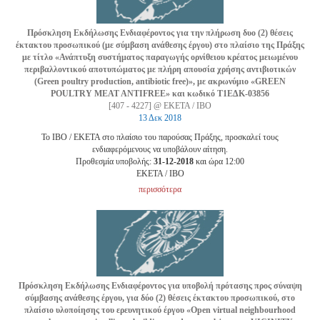
Πρόσκληση Εκδήλωσης Ενδιαφέροντος για την πλήρωση δυο (2) θέσεις
έκτακτου προσωπικού (με σύμβαση ανάθεσης έργου) στο πλαίσιο της Πράξης
με τίτλο «Ανάπτυξη συστήματος παραγωγής ορνίθειου κρέατος μειωμένου
περιβαλλοντικού αποτυπώματος με πλήρη απουσία χρήσης αντιβιοτικών
(Green poultry production, antibiotic free)», με ακρωνύμιο «GREEN
POULTRY MEAT ANTIFREE» και κωδικό Τ1ΕΔΚ-03856
[407 - 4227] @ ΕΚΕΤΑ / ΙΒΟ
13 Δεκ 2018
Το ΙΒΟ / ΕΚΕΤΑ στο πλαίσιο του παρούσας Πράξης, προσκαλεί τους
ενδιαφερόμενους να υποβάλουν αίτηση.
Προθεσμία υποβολής:
31-12-2018
και ώρα 12:00
EKETA / ΙΒΟ
περισσότερα
Πρόσκληση Εκδήλωσης Ενδιαφέροντος για υποβολή πρότασης προς σύναψη
σύμβασης ανάθεσης έργου, για δύο (2) θέσεις έκτακτου προσωπικού, στο
πλαίσιο υλοποίησης του ερευνητικού έργου «Open virtual neighbourhood