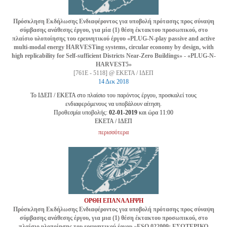
Πρόσκληση Εκδήλωσης Ενδιαφέροντος για υποβολή πρότασης προς σύναψη
σύμβασης ανάθεσης έργου, για μία (1) θέση έκτακτου προσωπικού, στο
πλαίσιο υλοποίησης του ερευνητικού έργου «PLUG-N-play passive and active
multi-modal energy HARVESTing systems, circular economy by design, with
high replicability for Self-sufficient Districts Near-Zero Buildings» - «PLUG-N-
HARVEST5»
[761Ε - 5118] @ ΕΚΕΤΑ / ΙΔΕΠ
14 Δεκ 2018
Το ΙΔΕΠ / ΕΚΕΤΑ στο πλαίσιο του παρόντος έργου, προσκαλεί τους
ενδιαφερόμενους να υποβάλουν αίτηση.
Προθεσμία υποβολής:
02-01-2019
και ώρα 11:00
EKETA / ΙΔΕΠ
περισσότερα
ΟΡΘΗ ΕΠΑΝΑΛΗΨΗ
Πρόσκληση Εκδήλωσης Ενδιαφέροντος για υποβολή πρότασης προς σύναψη
σύμβασης ανάθεσης έργου, για μια (1) θέση έκτακτου προσωπικού, στο
πλαίσιο υλοποίησης του ερευνητικού έργου «ESO.022009: ΕΣΩΤΕΡΙΚΟ