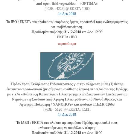
and open-field vegetables» - «OPTIMA»
[408Ε - 4228] @ ΕΚΕΤΑ / ΙΒΟ
14 Δεκ 2018
Το ΙΒΟ / ΕΚΕΤΑ στο πλαίσιο του παρόντος έργου, προσκαλεί τους ενδιαφερόμενους
να υποβάλουν αίτηση.
Προθεσμία υποβολής:
31-12-2018
και ώρα 12:00
EKETA / ΙΒΟ
περισσότερα
Πρόσκληση Εκδήλωσης Ενδιαφέροντος για την πλήρωση μίας (1) θέσης
έκτακτου προσωπικού (με σύμβαση ανάθεσης έργου) στο πλαίσιο της Πράξης
με τίτλο «Ανάπτυξη Καινοτόμων Ηλεκτροχημικών Διεργασιών Επεξεργασίας
Νερού με τη Συνδυαστική Χρήση Ηλεκτροδίων από Νανοάνθρακες και
Αγώγιμα Πολυμερή / ΝΑΝΟΠΟΛ» και κωδικό Τ1ΕΔΚ-02663
[763Ε - 5120] @ ΕΚΕΤΑ / ΙΔΕΠ
14 Δεκ 2018
Το ΙΔΕΠ / ΕΚΕΤΑ στο πλαίσιο της παρούσας Πράξης, προσκαλεί τους
ενδιαφερόμενους να υποβάλουν αίτηση.
Προθεσμία υποβολής:
31-12-2018
και ώρα 10:00