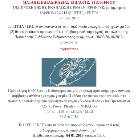
ΜΑΤΑΙΩΣΗ ΔΙΑΔΙΚΑΣΙΑΣ ΕΠΙΛΟΓΗΣ ΥΠΟΨΗΦΙΟΥ
ΤΗΣ ΠΡΟΣΚΛΗΣΗΣ ΕΚΔΗΛΩΣΗΣ ΕΝΔΙΑΦΕΡΟΝΤΟΣ με αρ. πρωτ.
18409/30-10-2018
@ ΙΠΤΗΛ / EKETA
20 Δεκ 2018
Το ΙΠΤΗΛ / ΕΚΕΤΑ ανακοινώνει ότι ότι η διαδικασία επιλογής υποψηφίων για δύο
(2) θέσεις έκτακτου προσωπικού (με σύμβαση ανάθεσης έργου), στο πλαίσιο της
Πρόσκλησης Εκδήλωσης Ενδιαφέροντος με αρ. πρωτ. 18409/30-10-2018,
ματαιώνεται.
περισσότερα
Πρόσκληση Εκδήλωσης Ενδιαφέροντος για υποβολή πρότασης προς σύναψη
σύμβασης ανάθεσης έργου, για μία (1) θέση έκτακτου προσωπικού, στο
πλαίσιο υλοποίησης του ερευνητικού έργου «Ni-based alloys for Operation of
725 °C Power Plants» - «NIBALO»
[764Ε - 5130] @ ΕΚΕΤΑ / ΙΔΕΠ
18 Δεκ 2018
Το ΙΔΕΠ / ΕΚΕΤΑ στο πλαίσιο του παρόντος έργου, προσκαλεί τους
ενδιαφερόμενους να υποβάλουν αίτηση.
Προθεσμία υποβολής:
04-01-2019
και ώρα 13:00