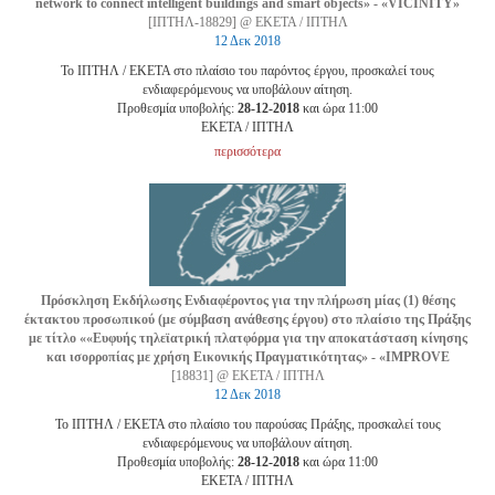
network to connect intelligent buildings and smart objects» - «VICINITY»
[ΙΠΤΗΛ-18829] @ ΕΚΕΤΑ / ΙΠΤΗΛ
12 Δεκ 2018
Το ΙΠΤΗΛ / ΕΚΕΤΑ στο πλαίσιο του παρόντος έργου, προσκαλεί τους
ενδιαφερόμενους να υποβάλουν αίτηση.
Προθεσμία υποβολής:
28-12-2018
και ώρα 11:00
EKETA / ΙΠΤΗΛ
περισσότερα
Πρόσκληση Εκδήλωσης Ενδιαφέροντος για την πλήρωση μίας (1) θέσης
έκτακτου προσωπικού (με σύμβαση ανάθεσης έργου) στο πλαίσιο της Πράξης
με τίτλο ««Ευφυής τηλεϊατρική πλατφόρμα για την αποκατάσταση κίνησης
και ισορροπίας με χρήση Εικονικής Πραγματικότητας» - «IMPROVE
[18831] @ ΕΚΕΤΑ / ΙΠΤΗΛ
12 Δεκ 2018
Το ΙΠΤΗΛ / ΕΚΕΤΑ στο πλαίσιο του παρούσας Πράξης, προσκαλεί τους
ενδιαφερόμενους να υποβάλουν αίτηση.
Προθεσμία υποβολής:
28-12-2018
και ώρα 11:00
EKETA / ΙΠΤΗΛ