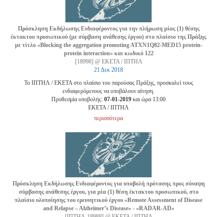
Πρόσκληση Εκδήλωσης Ενδιαφέροντος για την πλήρωση μίας (1) θέσης
έκτακτου προσωπικού (με σύμβαση ανάθεσης έργου) στο πλαίσιο της Πράξης
με τίτλο «Blocking the aggregation promoting ATXN1Q82-MED15 protein-
protein interaction» και κωδικό 122
[18998] @ ΕΚΕΤΑ / ΙΠΤΗΛ
21 Δεκ 2018
Το ΙΠΤΗΛ / ΕΚΕΤΑ στο πλαίσιο του παρούσας Πράξης, προσκαλεί τους
ενδιαφερόμενους να υποβάλουν αίτηση.
Προθεσμία υποβολής:
07-01-2019
και ώρα 13:00
EKETA / ΙΠΤΗΛ
περισσότερα
Πρόσκληση Εκδήλωσης Ενδιαφέροντος για υποβολή πρότασης προς σύναψη
σύμβασης ανάθεσης έργου, για μία (1) θέση έκτακτου προσωπικού, στο
πλαίσιο υλοποίησης του ερευνητικού έργου «Remote Assessment of Disease
and Relapse – Alzheimer’s Disease» - «RADAR-AD»
[ΙΠΤΗΛ-18988] @ ΕΚΕΤΑ / ΙΠΤΗΛ