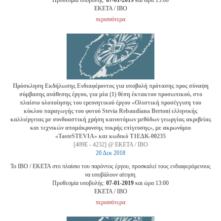
Προθεσμία υποβολής:
07-01-2019
και ώρα 13:00
EKETA / ΙΒΟ
περισσότερα
Πρόσκληση Εκδήλωσης Ενδιαφέροντος για υποβολή πρότασης προς σύναψη
σύμβασης ανάθεσης έργου, για μία (1) θέση έκτακτου προσωπικού, στο
πλαίσιο υλοποίησης του ερευνητικού έργου «Oλιστική προσέγγιση του
κύκλου παραγωγής του φυτού Stevia Rebaudiana Bertoni ελληνικής
καλλιέργειας με συνδυαστική χρήση καινοτόμων μεθόδων γεωργίας ακριβείας
και τεχνικών απομάκρυνσης πικρής επίγευσης», με ακρωνύμιο
«TasteSTEVIA» και κωδικό Τ1ΕΔΚ-00235
[409Ε - 4232] @ ΕΚΕΤΑ / ΙΒΟ
20 Δεκ 2018
Το ΙΒΟ / ΕΚΕΤΑ στο πλαίσιο του παρόντος έργου, προσκαλεί τους ενδιαφερόμενους
να υποβάλουν αίτηση.
Προθεσμία υποβολής:
07-01-2019
και ώρα 13:00
EKETA / ΙΒΟ
περισσότερα