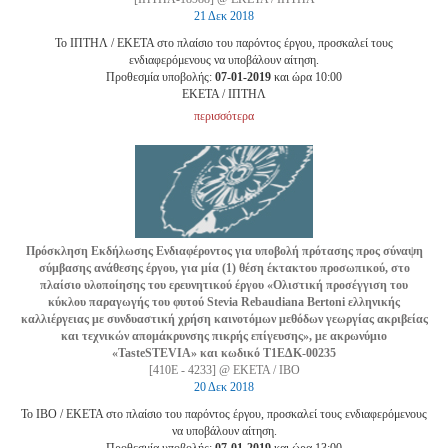
21 Δεκ 2018
Το ΙΠΤΗΛ / ΕΚΕΤΑ στο πλαίσιο του παρόντος έργου, προσκαλεί τους
ενδιαφερόμενους να υποβάλουν αίτηση.
Προθεσμία υποβολής:
07-01-2019
και ώρα 10:00
EKETA / ΙΠΤΗΛ
περισσότερα
Πρόσκληση Εκδήλωσης Ενδιαφέροντος για υποβολή πρότασης προς σύναψη
σύμβασης ανάθεσης έργου, για μία (1) θέση έκτακτου προσωπικού, στο
πλαίσιο υλοποίησης του ερευνητικού έργου «Oλιστική προσέγγιση του
κύκλου παραγωγής του φυτού Stevia Rebaudiana Bertoni ελληνικής
καλλιέργειας με συνδυαστική χρήση καινοτόμων μεθόδων γεωργίας ακριβείας
και τεχνικών απομάκρυνσης πικρής επίγευσης», με ακρωνύμιο
«TasteSTEVIA» και κωδικό Τ1ΕΔΚ-00235
[410Ε - 4233] @ ΕΚΕΤΑ / ΙΒΟ
20 Δεκ 2018
Το ΙΒΟ / ΕΚΕΤΑ στο πλαίσιο του παρόντος έργου, προσκαλεί τους ενδιαφερόμενους
να υποβάλουν αίτηση.