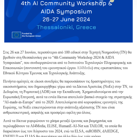
Στις 26 και 27 Ιουνίου, περισσότεροι από 100 ειδικοί στην Τεχνητή Νοημοσύνη (ΤΝ) θα
βρεθούν στη Θεσσαλονίκη για το “4th Community Workshop 2024 & AIDA
Symposium”, που συνδιοργανώνεται από το Ινστιτούτο Τεχνολογιών Πληροφορικής και
Επικοινωνιών (συντονιστή του ερευνητικού έργου
AI4Media
) στις εγκαταστάσεις του
Εθνικού Κέντρου Έρευνας και Τεχνολογικής Ανάπτυξης.
Πενήντα ομιλητές σε είκοσι συνεδρίες θα παρουσιάσουν τις δραστηριότητες του
οικοσυστήματος που δημιουργήθηκε γύρω από τα Δίκτυα Αριστείας (NoEs) στην ΤΝ, τα
Δεδομένα, τη Ρομποτική (ADR) και την Εκπαίδευση. Χρηματοδοτούμενα από την
Ευρωπαϊκή Επιτροπή, αυτά τα εννέα δίκτυα αποτελούν βασικό στοιχείο της στρατηγικής
“AI-made-in-Europe” από το 2020. Αποτελούμενα από κορυφαίους ερευνητές της
Ευρώπης, τα NoEs επικεντρώνονται στην ανάπτυξη αξιόπιστης ΤΝ που είναι
ανθρωποκεντρική, ασφαλής και προσφέρει οφέλη για όλους.
Αυτά τα δίκτυα γεφυρώνουν το χάσμα μεταξύ έρευνας και βιομηχανίας και
περιλαμβάνουν τα AI4Media, ELISE, HumanE-AI-Net και TAILOR, τα οποία θα
διαρκέσουν έως τον Αύγουστο του 2024, ενώ τα ELSA, euROBIN, dAIEDGE,
ENFIELD και ELIAS θα συνεχίσουν για άλλα δύο έως τρία χρόνια.