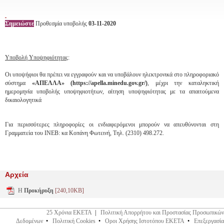
Σημειώστε
Προθεσμία υποβολής
03-11-2020
Υποβολή Υποψηφιότητας
:
Οι υποψήφιοι θα πρέπει να εγγραφούν και να υποβάλουν ηλεκτρονικά στο πληροφοριακό
σύστημα
«ΑΠΕΛΛΑ» (https://apella.minedu.gov.gr/)
, μέχρι την καταληκτική
ημερομηνία υποβολής υποψηφιοτήτων, αίτηση υποψηφιότητας με τα απαιτούμενα
δικαιολογητικά
Για περισσότερες πληροφορίες οι ενδιαφερόμενοι μπορούν να απευθύνονται στη
Γραμματεία του ΙΝΕΒ: κα Κοπάνη Φωτεινή, Τηλ. (2310) 498.272.
Αρχεία
Η
Προκήρυξη
[240,10KB]
25 Χρόνια ΕΚΕΤΑ
|
Πολιτική Απορρήτου και Προστασίας Προσωπικών
Δεδομένων
•
Πολιτική Cookies
•
Οροι Χρήσης Ιστοτόπου ΕΚΕΤΑ
•
Επεξεργασία