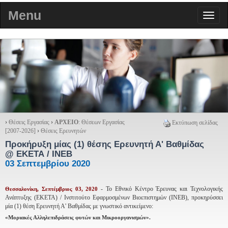
Menu
›
Θέσεις Εργασίας
›
ΑΡΧΕΙΟ
: Θέσεων Εργασίας
Εκτύπωση σελίδας
[2007-2026]
›
Θέσεις Ερευνητών
Προκήρυξη μίας (1) θέσης Ερευνητή Α' Βαθμίδας
@ ΕΚΕΤΑ / ΙΝΕΒ
03 Σεπτεμβρίου 2020
- Το Εθνικό Κέντρο Έρευνας και Τεχνολογικής
Θεσσαλονίκη
, Σεπτέμβριος 03
, 2020
Ανάπτυξης (ΕΚΕΤΑ) / Ινστιτούτο Εφαρμοσμένων Βιοεπιστημών (ΙΝΕΒ), προκηρύσσει
μία (1) θέση Ερευνητή Α' Βαθμίδας με γνωστικό αντικείμενο:
«
Μοριακές Αλληλεπιδράσεις φυτών και Μικροοργανισμών».