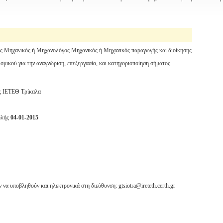
 Μηχανικός ή Μηχανολόγος Μηχανικός ή Μηχανικός παραγωγής και διοίκησης
σμικού για την αναγνώριση, επεξεργασία, και κατηγοριοποίηση σήματος
ς ΙΕΤΕΘ Τρίκαλα
ολής
04-01-2015
να υποβληθούν και ηλεκτρονικά στη διεύθυνση: gtsiotra@ireteth.certh.gr