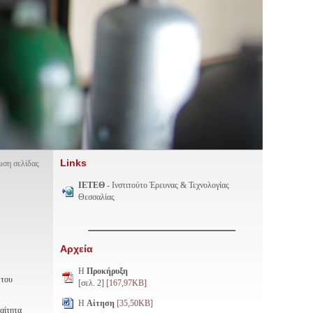
Links
ση σελίδας
ΙΕΤΕΘ
- Ινστιτούτο Έρευνας & Τεχνολογίας
Θεσσαλίας
Αρχεία
H
Προκήρυξη
 του
[σελ. 2]
[167,97KB]
Η
Αίτηση
[35,50KB]
αίτητα