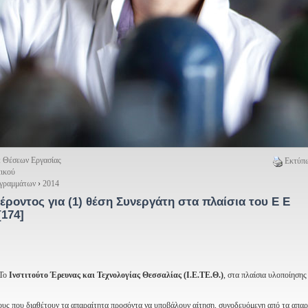
: Θέσεων Εργασίας
Εκτύπω
ικού
ογραμμάτων
›
2014
ροντος για (1) θέση Συνεργάτη στα πλαίσια του Ε Ε
[174]
Το
Ινστιτούτο Έρευνας και Τεχνολογίας Θεσσαλίας (Ι.Ε.ΤΕ.Θ.)
, στα πλαίσια υλοποίησης
ους που διαθέτουν τα απαραίτητα προσόντα να υποβάλουν αίτηση, συνοδευόμενη από τα απαρ