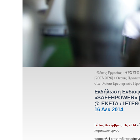
›
Θέσεις Εργασίας
›
ΑΡΧΕΙΟ
[2007-2026]
›
Θέσεις Προσωπ
στα πλαίσια Ερευνητικών Πρ
Εκδήλωση Ενδιαφέ
«SAFEHPOWER»
@ ΕΚΕΤΑ / ΙΕΤΕΘ
16 Δεκ 2014
- 
Βόλος, Δεκέμβριος 16, 2014
παραπάνω έργου
προσκαλεί τους ενδιαφερόμεν