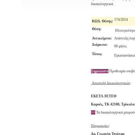
δικαιολογητικά.
174/2014
ΚΩΔ
.
Θέσης:
Θέση:
Ηλεκτρολόγος
Αντικείμενο:
Ανάπτυξη λογι
Διάρκεια:
06 μήνες
Τόπος:
Εγκαταστάσει
Σημειώστε
Προθεσμία υποβ
Αποστολή Δικαιολογητικών
:
ΕΚΕΤΑ /ΙΕΤΕΘ
Καρυές, ΤΚ 42100, Τρίκαλα
>>
Τα δικαιολογητικά μπορούν 
:
Πληροφορίες
Δρ. Γεωργία Τσιότρα