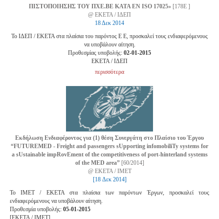
ΠΙΣΤΟΠΟΙΗΣΗΣ ΤΟΥ ΠΧΕ.ΒΕ ΚΑΤΑ EN ISO 17025»
[178Ε ]
@ ΕΚΕΤΑ / ΙΔΕΠ
18 Δεκ 2014
Το ΙΔΕΠ / EKETA στα πλαίσια του παρόντος Ε E, προσκαλεί τους ενδιαφερόμενους
να υποβάλουν αίτηση.
Προθεσμίας υποβολής:
02-01-2015
EKETA / ΙΔΕΠ
περισσότερα
Εκδήλωση Ενδιαφέροντος για (1) θέση Συνεργάτη στο Πλαίσιο του Έργου
“FUTUREMED - Freight and passengers sUpporting infomobiliTy systems for
a sUstainable impRovEment of the competitiveness of port-hinterland systems
of the MED area”
[60/2014]
@ ΕΚΕΤΑ / IMET
[18 Δεκ 2014]
Το ΙMET / EKETA στα πλαίσια των παρόντων Έργων, προσκαλεί τους
ενδιαφερόμενους να υποβάλουν αίτηση.
Προθεσμία υποβολής:
05-01-2015
[EKETA / ΙMET]