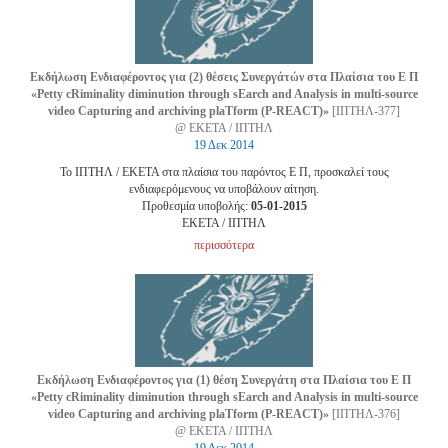
Εκδήλωση Ενδιαφέροντος για (2) θέσεις Συνεργάτών στα Πλαίσια του Ε Π
«Petty cRiminality diminution through sEarch and Analysis in multi-source
video Capturing and archiving plaTform (P-REACT)»
[ΙΠΤΗΛ-377]
@ ΕΚΕΤΑ / ΙΠΤΗΛ
19 Δεκ 2014
Το ΙΠΤΗΛ / ΕΚΕΤΑ στα πλαίσια του παρόντος Ε Π, προσκαλεί τους
ενδιαφερόμενους να υποβάλουν αίτηση.
Προθεσμία υποβολής:
05-01-2015
EKETA / ΙΠΤΗΛ
περισσότερα
Εκδήλωση Ενδιαφέροντος για (1) θέση Συνεργάτη στα Πλαίσια του Ε Π
«Petty cRiminality diminution through sEarch and Analysis in multi-source
video Capturing and archiving plaTform (P-REACT)»
[ΙΠΤΗΛ-376]
@ ΕΚΕΤΑ / ΙΠΤΗΛ