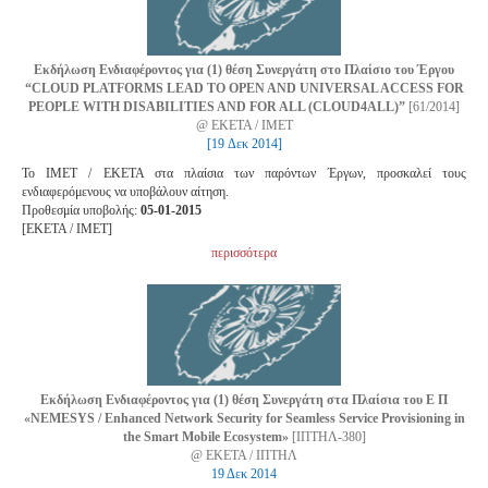
Εκδήλωση Ενδιαφέροντος για (1) θέση Συνεργάτη στο Πλαίσιο του Έργου
“CLOUD PLATFORMS LEAD TO OPEN AND UNIVERSAL ACCESS FOR
PEOPLE WITH DISABILITIES AND FOR ALL (CLOUD4ALL)”
[61/2014]
@ ΕΚΕΤΑ / IMET
[19 Δεκ 2014]
Το ΙMET / EKETA στα πλαίσια των παρόντων Έργων, προσκαλεί τους
ενδιαφερόμενους να υποβάλουν αίτηση.
Προθεσμία υποβολής:
05-01-2015
[EKETA / ΙMET]
περισσότερα
Εκδήλωση Ενδιαφέροντος για (1) θέση Συνεργάτη στα Πλαίσια του Ε Π
«NEMESYS / Enhanced Network Security for Seamless Service Provisioning in
the Smart Mobile Ecosystem»
[ΙΠΤΗΛ-380]
@ ΕΚΕΤΑ / ΙΠΤΗΛ
19 Δεκ 2014