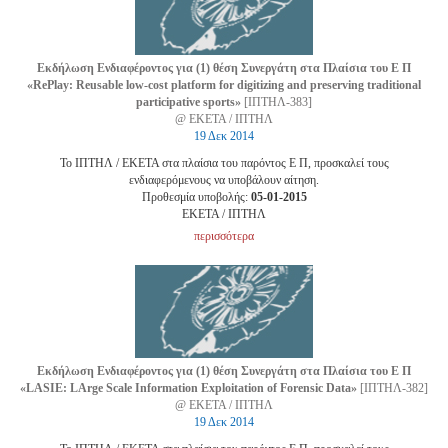
Εκδήλωση Ενδιαφέροντος για (1) θέση Συνεργάτη στα Πλαίσια του Ε Π
«RePlay: Reusable low-cost platform for digitizing and preserving traditional
participative sports»
[ΙΠΤΗΛ-383]
@ ΕΚΕΤΑ / ΙΠΤΗΛ
19 Δεκ 2014
Το ΙΠΤΗΛ / ΕΚΕΤΑ στα πλαίσια του παρόντος Ε Π, προσκαλεί τους
ενδιαφερόμενους να υποβάλουν αίτηση.
Προθεσμία υποβολής:
05-01-2015
EKETA / ΙΠΤΗΛ
περισσότερα
Εκδήλωση Ενδιαφέροντος για (1) θέση Συνεργάτη στα Πλαίσια του Ε Π
«LASIE: LArge Scale Information Exploitation of Forensic Data»
[ΙΠΤΗΛ-382]
@ ΕΚΕΤΑ / ΙΠΤΗΛ
19 Δεκ 2014